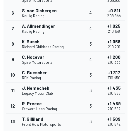
Spire Motorsports
2'09.937
S. van Gisbergen
+0.811
6
4
Kaulig Racing
2'09.944
A. Allmendinger
+1.025
7
4
Kaulig Racing
2'10.158
K. Busch
+1.068
8
3
Richard Childress Racing
2'10.201
C. Hocevar
+1.200
9
4
Spire Motorsports
2'10.333
C. Buescher
+1.317
10
3
RFK Racing
2'10.450
J. Nemechek
+1.435
11
3
Legacy Motor Club
2'10.568
R. Preece
+1.459
12
3
Stewart-Haas Racing
2'10.592
T. Gilliland
+1.509
13
3
Front Row Motorsports
2'10.642