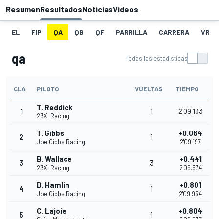
Resumen
Resultados
Noticias
Videos
EL
FIP
QA
QB
QF
PARRILLA
CARRERA
VR
qa
Todas las estadísticas
CLA
PILOTO
VUELTAS
TIEMPO
T. Reddick
1
1
2'09.133
23XI Racing
T. Gibbs
+0.064
2
1
Joe Gibbs Racing
2'09.197
B. Wallace
+0.441
3
3
23XI Racing
2'09.574
D. Hamlin
+0.801
4
1
Joe Gibbs Racing
2'09.934
C. Lajoie
+0.804
5
1