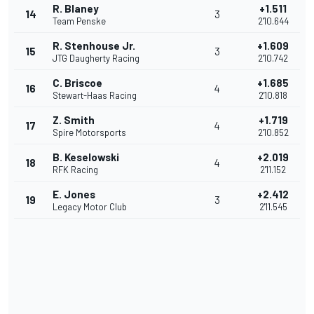
R. Blaney
+1.511
14
3
Team Penske
2'10.644
R. Stenhouse Jr.
+1.609
15
3
JTG Daugherty Racing
2'10.742
C. Briscoe
+1.685
16
4
Stewart-Haas Racing
2'10.818
Z. Smith
+1.719
17
4
Spire Motorsports
2'10.852
B. Keselowski
+2.019
18
4
RFK Racing
2'11.152
E. Jones
+2.412
19
3
Legacy Motor Club
2'11.545