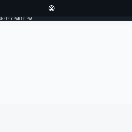
Haz que tu voz se escuche
comentando los artículos
 ÚNETE Y PARTICIPA!
INICIAR SESIÓN
EDICIÓN
ESPAÑA