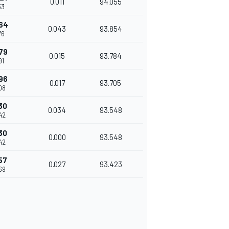
0.011
94.055
33
64
0.043
93.854
76
79
0.015
93.784
91
96
0.017
93.705
08
30
0.034
93.548
42
30
0.000
93.548
42
57
0.027
93.423
69