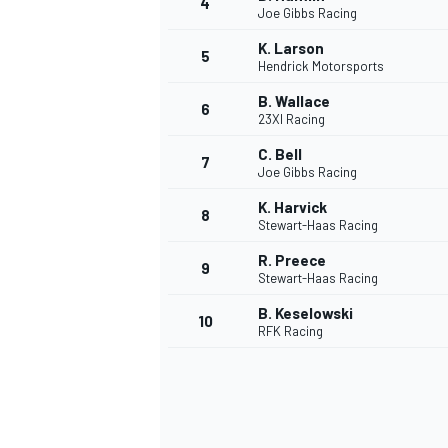
4
Joe Gibbs Racing
K. Larson
5
Hendrick Motorsports
B. Wallace
6
23XI Racing
C. Bell
7
Joe Gibbs Racing
K. Harvick
8
Stewart-Haas Racing
R. Preece
9
Stewart-Haas Racing
B. Keselowski
10
RFK Racing