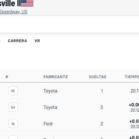
lle II
e Speedway, US
A
CARRERA
VR
#
FABRICANTE
VUELTAS
TIEMP
Toyota
1
20.1
19
+0.0
Toyota
2
54
20.1
+0.0
Ford
2
14
20.1
+0.0