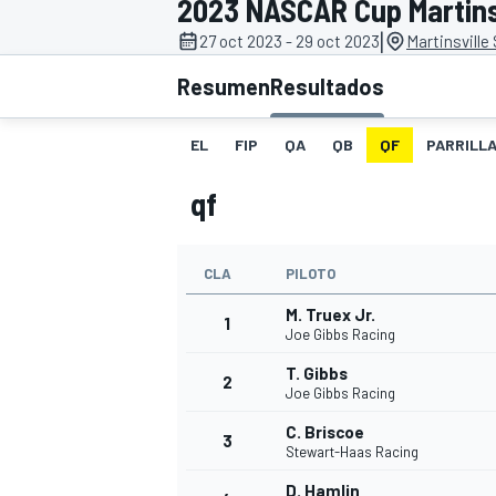
2023 NASCAR Cup Martinsvi
|
27 oct 2023 - 29 oct 2023
Martinsvill
INDYCAR
WRC
Resumen
Resultados
EL
FIP
QA
QB
QF
PARRILL
qf
CLA
PILOTO
M. Truex Jr.
1
Joe Gibbs Racing
T. Gibbs
2
WEC
FÓRMULA E
Joe Gibbs Racing
C. Briscoe
3
Stewart-Haas Racing
D. Hamlin