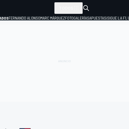
TODOS
ADOS
FERNANDO ALONSO
MARC MÁRQUEZ
FOTOGALERÍAS
APUESTAS
¡SIGUE LA F1,
P