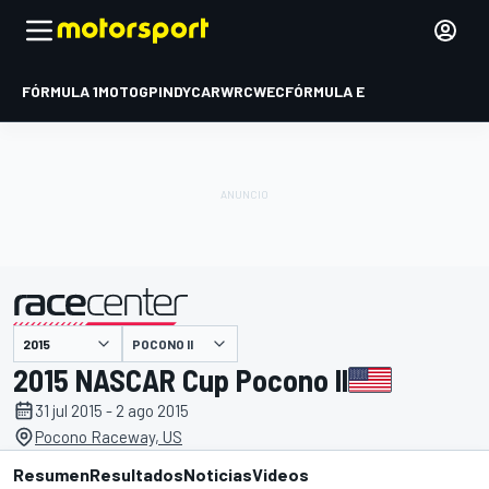
FÓRMULA 1
MOTOGP
INDYCAR
WRC
WEC
FÓRMULA E
POCONO II
presentado por
2015 NASCAR Cup Pocono II
31 jul 2015 - 2 ago 2015
Pocono Raceway, US
Resumen
Resultados
Noticias
Videos