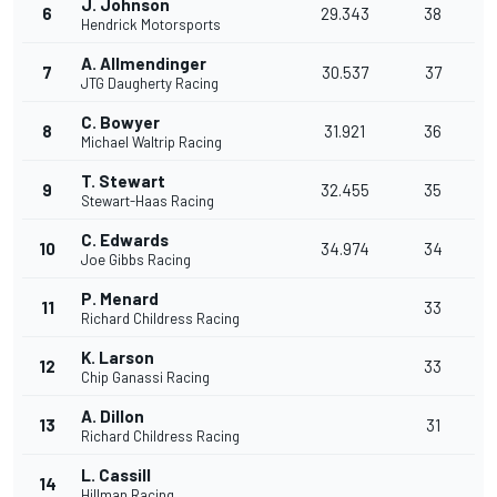
J. Johnson
6
29.343
38
Hendrick Motorsports
A. Allmendinger
7
30.537
37
JTG Daugherty Racing
C. Bowyer
8
31.921
36
Michael Waltrip Racing
T. Stewart
9
32.455
35
Stewart-Haas Racing
C. Edwards
10
34.974
34
Joe Gibbs Racing
P. Menard
11
33
Richard Childress Racing
K. Larson
12
33
Chip Ganassi Racing
A. Dillon
13
31
Richard Childress Racing
L. Cassill
14
Hillman Racing