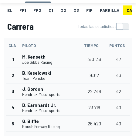
EL
FP1
FP2
Q1
Q2
Q3
FIP
PARRILLA
CAR
Carrera
Todas las estadísticas
CLA
PILOTO
TIEMPO
PUNTOS
M. Kenseth
1
3:01'36
47
Joe Gibbs Racing
B. Keselowski
2
9.012
43
Team Penske
J. Gordon
3
22.246
42
Hendrick Motorsports
D. Earnhardt Jr.
4
23.716
40
Hendrick Motorsports
G. Biffle
5
26.420
40
Roush Fenway Racing