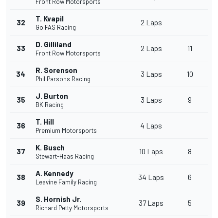
Front Row Motorsports
T. Kvapil
32
2 Laps
Go FAS Racing
D. Gilliland
33
2 Laps
11
Front Row Motorsports
R. Sorenson
34
3 Laps
10
Phil Parsons Racing
J. Burton
35
3 Laps
9
BK Racing
T. Hill
36
4 Laps
Premium Motorsports
K. Busch
37
10 Laps
8
Stewart-Haas Racing
A. Kennedy
38
34 Laps
6
Leavine Family Racing
S. Hornish Jr.
39
37 Laps
5
Richard Petty Motorsports