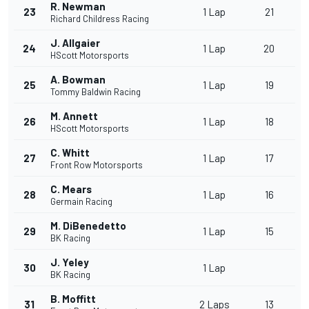
R. Newman
23
1 Lap
21
Richard Childress Racing
J. Allgaier
24
1 Lap
20
HScott Motorsports
A. Bowman
25
1 Lap
19
Tommy Baldwin Racing
M. Annett
26
1 Lap
18
HScott Motorsports
C. Whitt
27
1 Lap
17
Front Row Motorsports
C. Mears
28
1 Lap
16
Germain Racing
M. DiBenedetto
29
1 Lap
15
BK Racing
J. Yeley
30
1 Lap
BK Racing
B. Moffitt
31
2 Laps
13