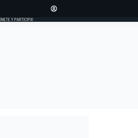
Haz que tu voz se escuche
comentando los artículos
 ÚNETE Y PARTICIPA!
INICIAR SESIÓN
EDICIÓN
ESPAÑA