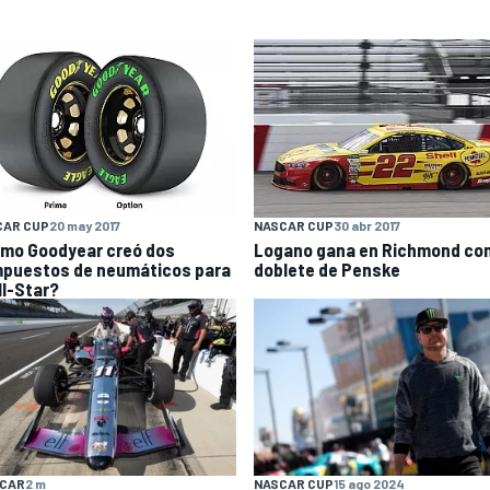
CAR CUP
20 may 2017
NASCAR CUP
30 abr 2017
mo Goodyear creó dos
Logano gana en Richmond con
puestos de neumáticos para
doblete de Penske
ll-Star?
YCAR
2 m
NASCAR CUP
15 ago 2024