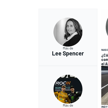
Más de
NAS
Lee Spencer
¿Có
com
el A
Más de
IND