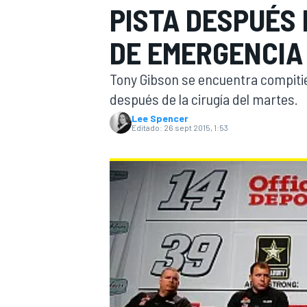
PISTA DESPUÉS
INDYCAR
WRC
DE EMERGENCIA
Tony Gibson se encuentra compitie
después de la cirugía del martes.
Lee Spencer
Editado:
26 sept 2015, 1:53
WEC
FÓRMULA E