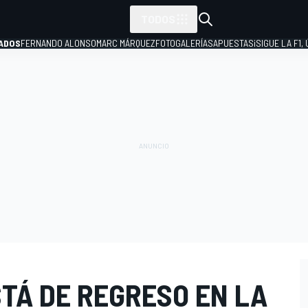
TODOS
ADOS
FERNANDO ALONSO
MARC MÁRQUEZ
FOTOGALERÍAS
APUESTAS
¡SIGUE LA F1,
P
TÁ DE REGRESO EN LA