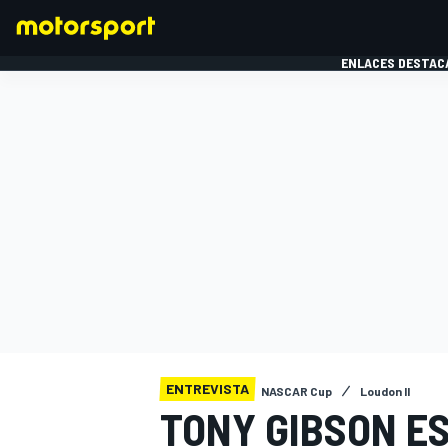
ENLACES DESTAC
FÓRMULA 1
MOTOG
ENTREVISTA
NASCAR Cup
Loudon II
TONY GIBSON ES