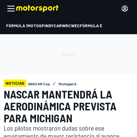
FÓRMULA 1
MOTOGP
INDYCAR
WRC
WEC
FÓRMULA E
NOTICIAS
NASCAR Cup
Michigan II
NASCAR MANTENDRÁ LA
AERODINÁMICA PREVISTA
PARA MICHIGAN
Los pilotos mostraron dudas sobre ese
equipamiento de mayor resistencia al avance