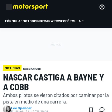
FÓRMULA 1
MOTOGP
INDYCAR
WRC
WEC
FÓRMULA E
NOTICIAS
NASCAR Cup
NASCAR CASTIGA A BAYNE Y
A COBB
Ambos pilotos se vieron citados por caminar por la
pista en medio de una carrera.
Lee Spencer
Publicado:
3 jun 2015, 20:48