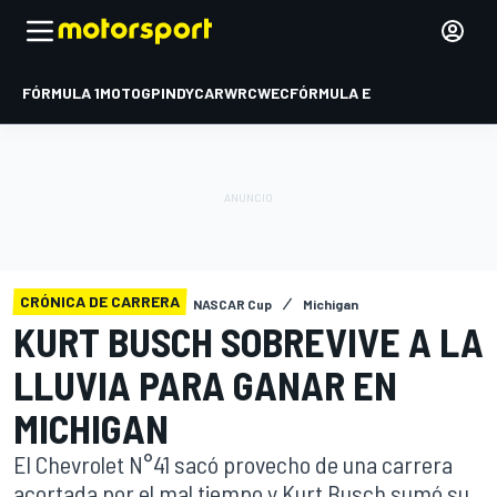
FÓRMULA 1
MOTOGP
INDYCAR
WRC
WEC
FÓRMULA E
CRÓNICA DE CARRERA
NASCAR Cup
Michigan
KURT BUSCH SOBREVIVE A LA
LLUVIA PARA GANAR EN
MICHIGAN
El Chevrolet N°41 sacó provecho de una carrera
acortada por el mal tiempo y Kurt Busch sumó su