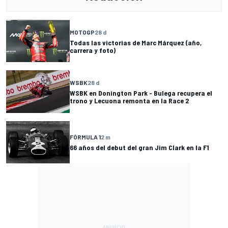
MOTOGP
28 d
Todas las victorias de Marc Márquez (año,
carrera y foto)
WSBK
28 d
WSBK en Donington Park - Bulega recupera el
trono y Lecuona remonta en la Race 2
FÓRMULA 1
2 m
66 años del debut del gran Jim Clark en la F1