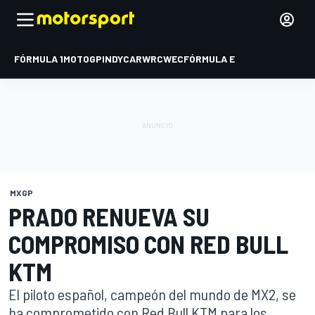
FÓRMULA 1
MOTOGP
INDYCAR
WRC
WEC
FÓRMULA E
MXGP
PRADO RENUEVA SU
COMPROMISO CON RED BULL
KTM
El piloto español, campeón del mundo de MX2, se
ha comprometido con Red Bull KTM para los