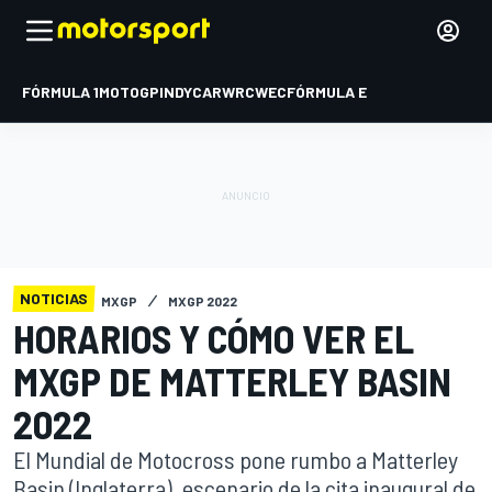
FÓRMULA 1
MOTOGP
INDYCAR
WRC
WEC
FÓRMULA E
NOTICIAS
MXGP
MXGP 2022
HORARIOS Y CÓMO VER EL
MXGP DE MATTERLEY BASIN
2022
El Mundial de Motocross pone rumbo a Matterley
Basin (Inglaterra), escenario de la cita inaugural de