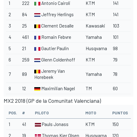
1
222
Antonio Cairoli
KTM
141
2
84
Jeffrey Herlings
KTM
141
3
25
Clement Desalle
Kawasaki
103
4
461
Romain Febvre
Yamaha
101
5
21
Gautier Paulin
Husqvarna
98
6
259
Glenn Coldenhoff
KTM
79
Jeremy Van
7
89
Yamaha
78
Horebeek
8
12
Maximilian Nagel
TM
60
MX2 2018 (GP de la Comunitat Valenciana)
POS.
#
PILOTO
MOTO
PUNTOS
1
41
Pauls Jonass
KTM
150
2
19
Thomas Kjer Olsen
Husqvarna
120