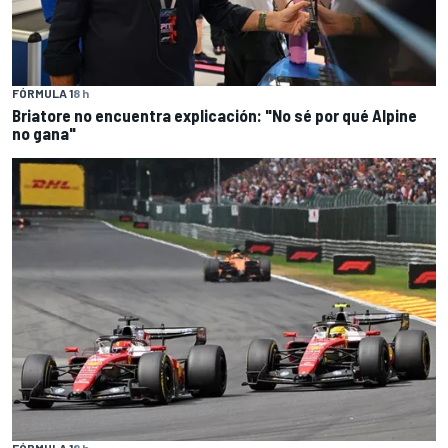
FÓRMULA 1
8 h
Briatore no encuentra explicación: "No sé por qué Alpine
no gana"
FÓRMULA 1
8 h