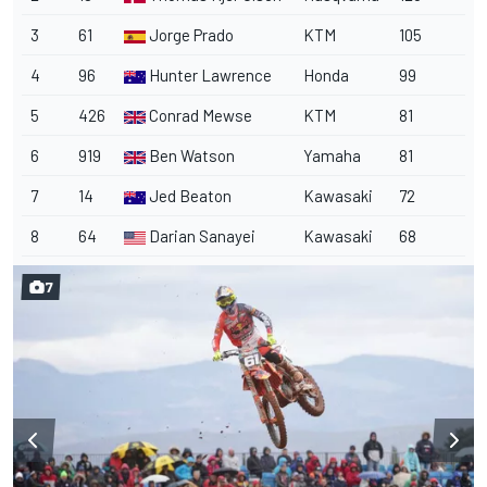
3
61
Jorge Prado
KTM
105
4
96
Hunter Lawrence
Honda
99
5
426
Conrad Mewse
KTM
81
6
919
Ben Watson
Yamaha
81
7
14
Jed Beaton
Kawasaki
72
8
64
Darian Sanayei
Kawasaki
68
7