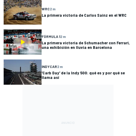
WRC
2 m
La primera victoria de Carlos Sainz en el WRC
FÓRMULA 1
2 m
La primera victoria de Schumacher con Ferrari,
una exhibición en lluvia en Barcelona
INDYCAR
2 m
'Carb Day' de la Indy 500: qué es y por qué se
llama así