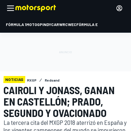
FÓRMULA 1
MOTOGP
INDYCAR
WRC
WEC
FÓRMULA E
NOTICIAS
MXGP
Redsand
CAIROLI Y JONASS, GANAN
EN CASTELLÓN; PRADO,
SEGUNDO Y OVACIONADO
La tercera cita del MXGP 2018 aterrizó en España y
los vigentes campeones del mundo se impusieron