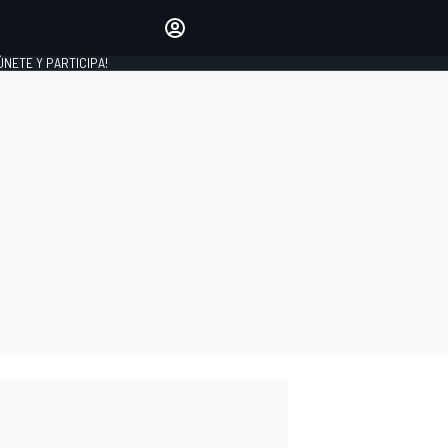
Haz que tu voz se escuche
comentando los artículos
 ÚNETE Y PARTICIPA!
INICIAR SESIÓN
EDICIÓN
ESPAÑA