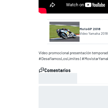
MotoGP 2018
Vídeo Yamaha 201
Video promocional presentación temporad
#DesafiamosLosLímites | #MovistarYamah
Comentarios