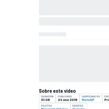
Sobre este vídeo
DURACIÓN
PUBLICADO
CAMPEONATOS
EV
01:08
24 ene 2018
MotoGP
Pr
PILOTOS
EQUIPOS
Maverick Viñales
Yamaha