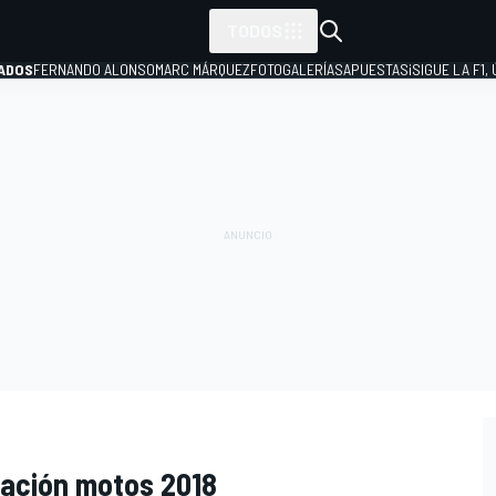
TODOS
ADOS
FERNANDO ALONSO
MARC MÁRQUEZ
FOTOGALERÍAS
APUESTAS
¡SIGUE LA F1,
P
ación motos 2018