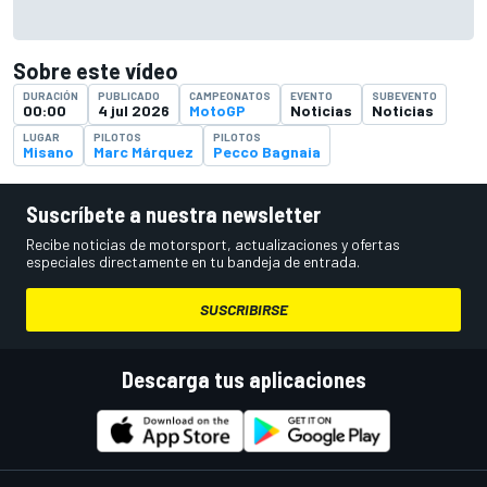
Sobre este vídeo
DURACIÓN
PUBLICADO
CAMPEONATOS
EVENTO
SUBEVENTO
00:00
4 jul 2026
MotoGP
Noticias
Noticias
LUGAR
PILOTOS
PILOTOS
Misano
Marc Márquez
Pecco Bagnaia
Suscríbete a nuestra newsletter
Recibe noticias de motorsport, actualizaciones y ofertas
especiales directamente en tu bandeja de entrada.
SUSCRIBIRSE
Descarga tus aplicaciones