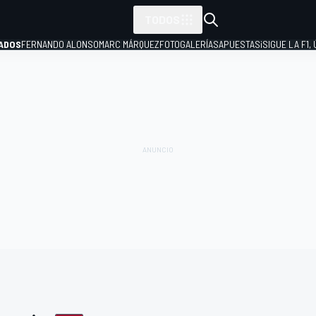
TODOS
ADOS
FERNANDO ALONSO
MARC MÁRQUEZ
FOTOGALERÍAS
APUESTAS
¡SIGUE LA F1,
P