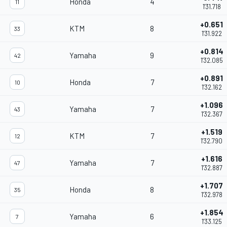
Honda
4
11
1'31.718
+0.651
KTM
8
33
1'31.922
+0.814
Yamaha
9
42
1'32.085
+0.891
Honda
7
10
1'32.162
+1.096
Yamaha
7
43
1'32.367
+1.519
KTM
7
12
1'32.790
+1.616
Yamaha
7
47
1'32.887
+1.707
Honda
8
35
1'32.978
+1.854
Yamaha
6
7
1'33.125