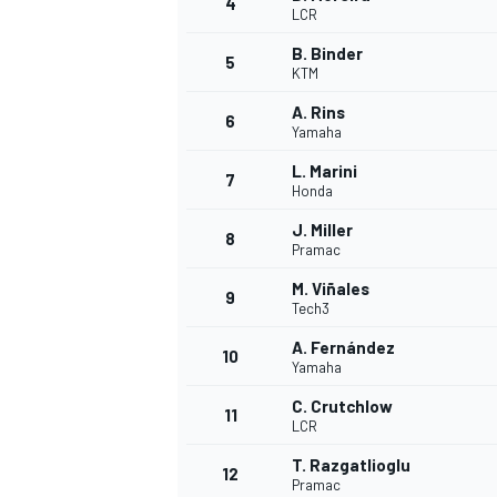
4
LCR
B. Binder
5
KTM
A. Rins
6
Yamaha
L. Marini
7
Honda
J. Miller
8
Pramac
M. Viñales
9
Tech3
A. Fernández
10
Yamaha
C. Crutchlow
11
LCR
T. Razgatlioglu
12
Pramac