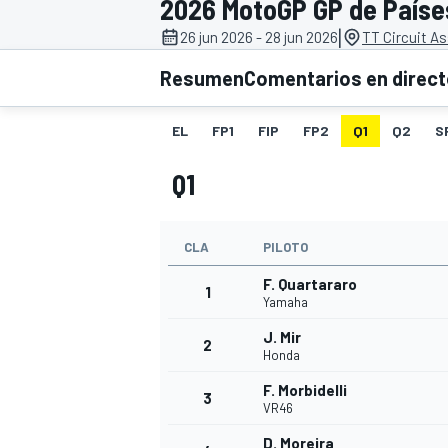
2026 MotoGP GP de Paíse
|
26 jun 2026 - 28 jun 2026
TT Circuit A
INDYCAR
WRC
Resumen
Comentarios en direc
EL
FP1
FIP
FP2
Q1
Q2
S
Q1
CLA
PILOTO
F. Quartararo
1
Yamaha
J. Mir
2
WEC
FÓRMULA E
Honda
F. Morbidelli
3
VR46
D. Moreira