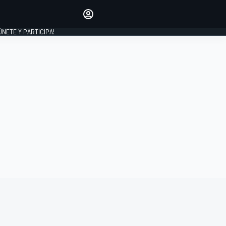
Haz que tu voz se escuche
comentando los artículos
 ÚNETE Y PARTICIPA!
INICIAR SESIÓN
EDICIÓN
ESPAÑA