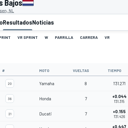
s Bajos
ssen, NL
to
Resultados
Noticias
PRINT
VR SPRINT
W
PARRILLA
CARRERA
VR
#
MOTO
VUELTAS
TIEMPO
Yamaha
8
1'31.271
20
+0.044
Honda
7
36
1'31.315
+0.155
Ducati
7
21
1'31.426
+0.447