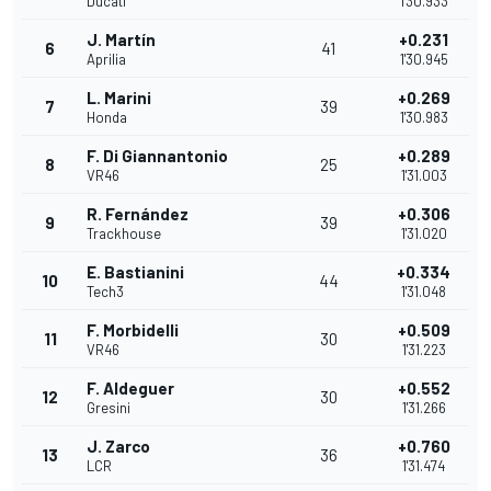
Ducati
1'30.933
J. Martín
+0.231
6
41
Aprilia
1'30.945
L. Marini
+0.269
7
39
Honda
1'30.983
F. Di Giannantonio
+0.289
8
25
VR46
1'31.003
R. Fernández
+0.306
9
39
Trackhouse
1'31.020
E. Bastianini
+0.334
10
44
Tech3
1'31.048
F. Morbidelli
+0.509
11
30
VR46
1'31.223
F. Aldeguer
+0.552
12
30
Gresini
1'31.266
J. Zarco
+0.760
13
36
LCR
1'31.474