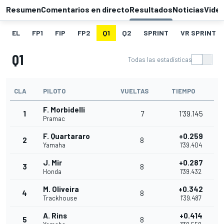
Resumen
Comentarios en directo
Resultados
Noticias
Vide
EL
FP1
FIP
FP2
Q1
Q2
SPRINT
VR SPRINT
Q1
Todas las estadísticas
CLA
PILOTO
VUELTAS
TIEMPO
F. Morbidelli
1
7
1'39.145
Pramac
F. Quartararo
+0.259
2
8
Yamaha
1'39.404
J. Mir
+0.287
3
8
Honda
1'39.432
M. Oliveira
+0.342
4
8
Trackhouse
1'39.487
A. Rins
+0.414
5
8