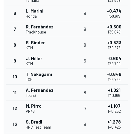
Yamaha
1'39.559
L. Marini
+0.474
6
8
Honda
1'39.619
R. Fernández
+0.500
7
8
Trackhouse
1'39.645
B. Binder
+0.533
8
8
KTM
1'39.678
J. Miller
+0.604
9
6
KTM
1'39.749
T. Nakagami
+0.648
10
8
LCR
1'39.793
A. Fernández
+1.021
11
8
Tech3
1'40.166
M. Pirro
+1.107
12
7
VR46
1'40.252
S. Bradl
+1.278
13
8
HRC Test Team
1'40.423