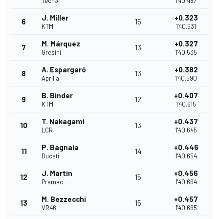
Tech3
1'40.487
J. Miller
+0.323
6
15
KTM
1'40.531
M. Márquez
+0.327
7
13
Gresini
1'40.535
A. Espargaró
+0.382
8
13
Aprilia
1'40.590
B. Binder
+0.407
9
12
KTM
1'40.615
T. Nakagami
+0.437
10
13
LCR
1'40.645
P. Bagnaia
+0.446
11
14
Ducati
1'40.654
J. Martín
+0.456
12
15
Pramac
1'40.664
M. Bezzecchi
+0.457
13
15
VR46
1'40.665