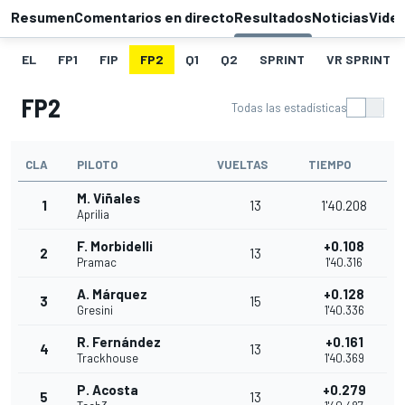
Resumen
Comentarios en directo
Resultados
Noticias
Vide
EL
FP1
FIP
FP2
Q1
Q2
SPRINT
VR SPRINT
FP2
Todas las estadísticas
CLA
PILOTO
VUELTAS
TIEMPO
M. Viñales
1
13
1'40.208
Aprilia
F. Morbidelli
+0.108
2
13
Pramac
1'40.316
A. Márquez
+0.128
3
15
Gresini
1'40.336
R. Fernández
+0.161
4
13
Trackhouse
1'40.369
P. Acosta
+0.279
5
13