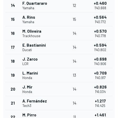
F. Quartararo
+0.460
14
12
Yamaha
1'40.668
A. Rins
+0.564
15
15
Yamaha
1'40.772
M. Oliveira
+0.570
16
14
Trackhouse
1'40.778
E. Bastianini
+0.594
17
14
Ducati
1'40.802
J. Zarco
+0.698
18
14
LCR
1'40.906
L. Marini
+0.709
19
13
Honda
1'40.917
J. Mir
+0.826
20
14
Honda
1'41.034
A. Fernández
+1.217
21
14
Tech3
1'41.425
M. Pirro
+1.461
22
11