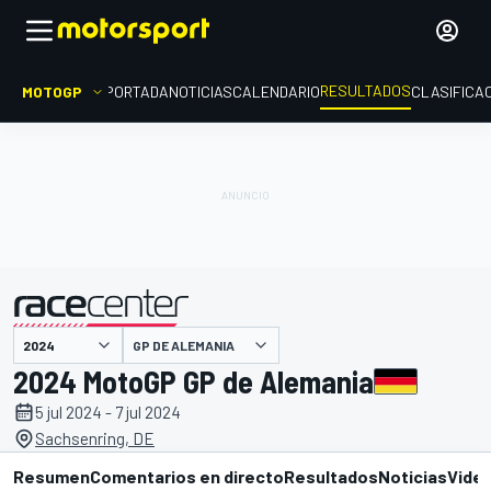
RESULTADOS
MOTOGP
PORTADA
NOTICIAS
CALENDARIO
CLASIFICA
GP DE ALEMANIA
presentado por
2024 MotoGP GP de Alemania
5 jul 2024 - 7 jul 2024
Sachsenring, DE
Resumen
Comentarios en directo
Resultados
Noticias
Vide