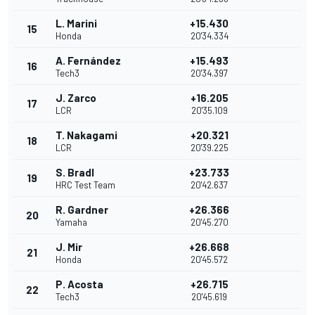
L. Marini
+15.430
15
Honda
20'34.334
A. Fernández
+15.493
16
Tech3
20'34.397
J. Zarco
+16.205
17
LCR
20'35.109
T. Nakagami
+20.321
18
LCR
20'39.225
S. Bradl
+23.733
19
HRC Test Team
20'42.637
R. Gardner
+26.366
20
Yamaha
20'45.270
J. Mir
+26.668
21
Honda
20'45.572
P. Acosta
+26.715
22
Tech3
20'45.619