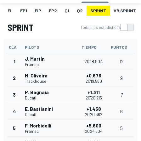
EL
FP1
FIP
FP2
Q1
Q2
SPRINT
VR SPRINT
SPRINT
Todas las estadísticas
CLA
PILOTO
TIEMPO
PUNTOS
J. Martín
1
20'18.904
12
Pramac
M. Oliveira
+0.676
2
9
Trackhouse
20'19.580
P. Bagnaia
+1.311
3
7
Ducati
20'20.215
E. Bastianini
+1.458
4
6
Ducati
20'20.362
F. Morbidelli
+5.600
5
5
Pramac
20'24.504