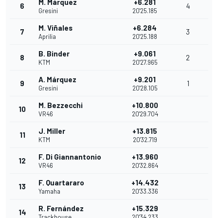
M. Márquez
+6.281
6
4
Gresini
20'25.185
M. Viñales
+6.284
7
3
Aprilia
20'25.188
B. Binder
+9.061
8
2
KTM
20'27.965
A. Márquez
+9.201
9
1
Gresini
20'28.105
M. Bezzecchi
+10.800
10
VR46
20'29.704
J. Miller
+13.815
11
KTM
20'32.719
F. Di Giannantonio
+13.960
12
VR46
20'32.864
F. Quartararo
+14.432
13
Yamaha
20'33.336
R. Fernández
+15.329
14
Trackhouse
20'34.233