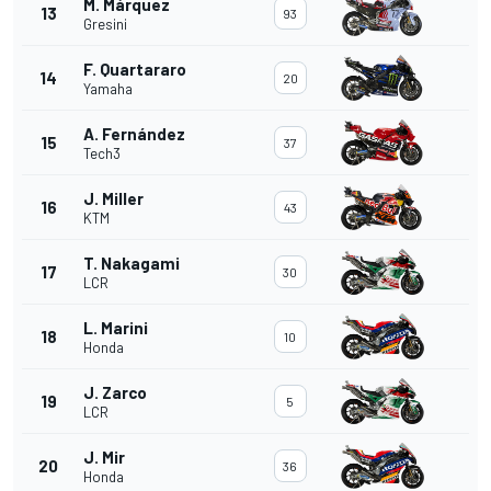
M. Márquez
13
93
Gresini
F. Quartararo
14
20
Yamaha
A. Fernández
15
37
Tech3
J. Miller
16
43
KTM
T. Nakagami
17
30
LCR
L. Marini
18
10
Honda
J. Zarco
19
5
LCR
J. Mir
20
36
Honda