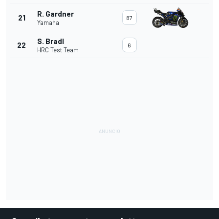
R. Gardner
21
87
Yamaha
S. Bradl
22
6
HRC Test Team