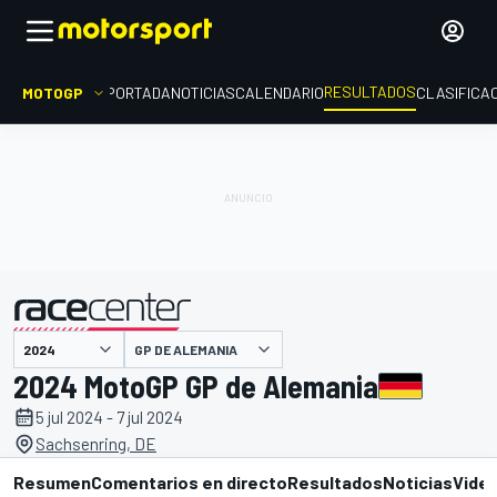
RESULTADOS
MOTOGP
PORTADA
NOTICIAS
CALENDARIO
CLASIFICA
GP DE ALEMANIA
presentado por
2024 MotoGP GP de Alemania
5 jul 2024 - 7 jul 2024
Sachsenring, DE
Resumen
Comentarios en directo
Resultados
Noticias
Vide