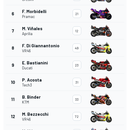
F. Morbidelli
6
21
Pramac
M. Viñales
7
12
Aprilia
F. Di Giannantonio
8
49
VR46
E. Bastianini
9
23
Ducati
P. Acosta
10
31
Tech3
B. Binder
11
33
KTM
M. Bezzecchi
12
72
VR46