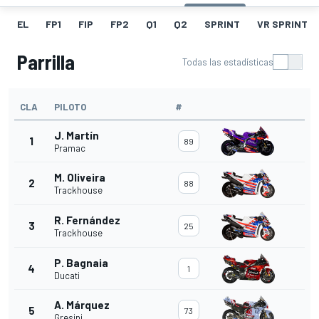
EL
FP1
FIP
FP2
Q1
Q2
SPRINT
VR SPRINT
Parrilla
Todas las estadísticas
CLA
PILOTO
#
J. Martín
1
89
Pramac
M. Oliveira
2
88
Trackhouse
R. Fernández
3
25
Trackhouse
P. Bagnaia
4
1
Ducati
A. Márquez
5
73
Gresini