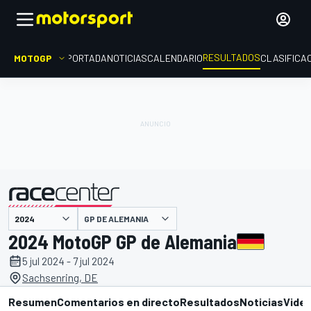
RESULTADOS
MOTOGP
PORTADA
NOTICIAS
CALENDARIO
CLASIFICA
GP DE ALEMANIA
presentado por
2024 MotoGP GP de Alemania
5 jul 2024 - 7 jul 2024
Sachsenring, DE
Resumen
Comentarios en directo
Resultados
Noticias
Vide