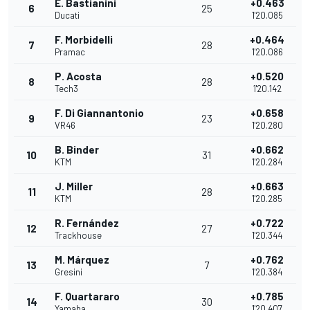
E. Bastianini
+0.463
6
25
Ducati
1'20.085
F. Morbidelli
+0.464
7
28
Pramac
1'20.086
P. Acosta
+0.520
8
28
Tech3
1'20.142
F. Di Giannantonio
+0.658
9
23
VR46
1'20.280
B. Binder
+0.662
10
31
KTM
1'20.284
J. Miller
+0.663
11
28
KTM
1'20.285
R. Fernández
+0.722
12
27
Trackhouse
1'20.344
M. Márquez
+0.762
13
7
Gresini
1'20.384
F. Quartararo
+0.785
14
30
Yamaha
1'20.407