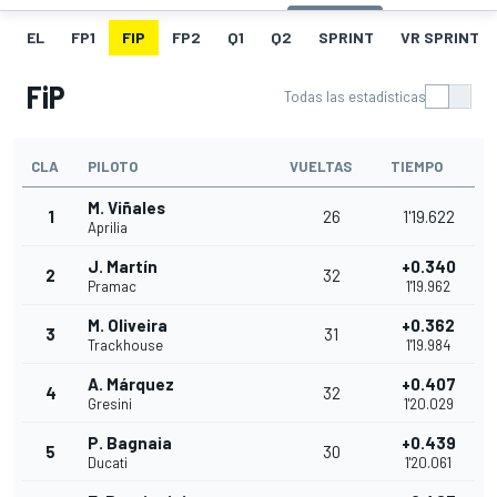
EL
FP1
FIP
FP2
Q1
Q2
SPRINT
VR SPRINT
FiP
Todas las estadísticas
CLA
PILOTO
VUELTAS
TIEMPO
M. Viñales
1
26
1'19.622
Aprilia
J. Martín
+0.340
2
32
Pramac
1'19.962
M. Oliveira
+0.362
3
31
Trackhouse
1'19.984
A. Márquez
+0.407
4
32
Gresini
1'20.029
P. Bagnaia
+0.439
5
30
Ducati
1'20.061