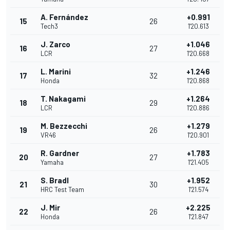
A. Fernández
+0.991
15
26
Tech3
1'20.613
J. Zarco
+1.046
16
27
LCR
1'20.668
L. Marini
+1.246
17
32
Honda
1'20.868
T. Nakagami
+1.264
18
29
LCR
1'20.886
M. Bezzecchi
+1.279
19
26
VR46
1'20.901
R. Gardner
+1.783
20
27
Yamaha
1'21.405
S. Bradl
+1.952
21
30
HRC Test Team
1'21.574
J. Mir
+2.225
22
26
Honda
1'21.847