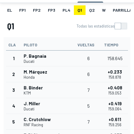
EL
FP1
FP2
FP3
PL4
Q1
Q2
W
PARRILLA
Q1
Todas las estadísticas
CLA
PILOTO
VUELTAS
TIEMPO
P. Bagnaia
1
6
1'58.645
Ducati
M. Márquez
+0.233
2
6
Honda
1'58.878
B. Binder
+0.408
3
7
KTM
1'59.053
J. Miller
+0.419
4
5
Ducati
1'59.064
C. Crutchlow
+0.611
5
7
RNF Racing
1'59.256