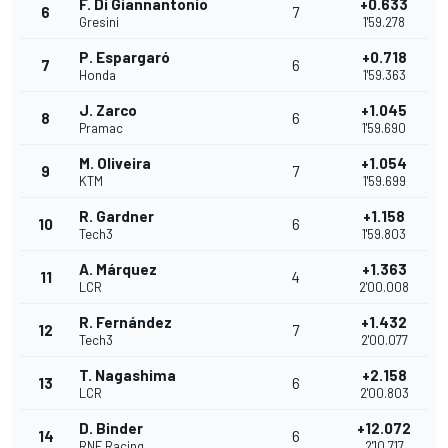
F. Di Giannantonio
+0.633
6
7
Gresini
1'59.278
P. Espargaró
+0.718
7
6
Honda
1'59.363
J. Zarco
+1.045
8
6
Pramac
1'59.690
M. Oliveira
+1.054
9
7
KTM
1'59.699
R. Gardner
+1.158
10
6
Tech3
1'59.803
A. Márquez
+1.363
11
4
LCR
2'00.008
R. Fernández
+1.432
12
7
Tech3
2'00.077
T. Nagashima
+2.158
13
6
LCR
2'00.803
D. Binder
+12.072
14
6
RNF Racing
2'10.717