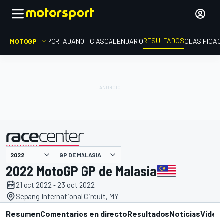
RESULTADOS
MOTOGP
PORTADA
NOTICIAS
CALENDARIO
CLASIFICA
GP DE MALASIA
presentado por
2022 MotoGP GP de Malasia
21 oct 2022 - 23 oct 2022
Sepang International Circuit, MY
Resumen
Comentarios en directo
Resultados
Noticias
Vide