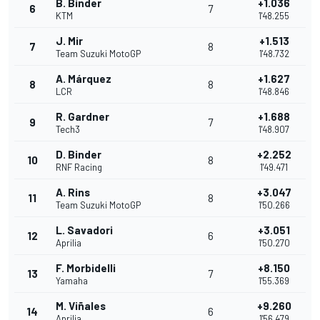
B. Binder
+1.036
6
7
KTM
1'48.255
J. Mir
+1.513
7
8
Team Suzuki MotoGP
1'48.732
A. Márquez
+1.627
8
8
LCR
1'48.846
R. Gardner
+1.688
9
7
Tech3
1'48.907
D. Binder
+2.252
10
8
RNF Racing
1'49.471
A. Rins
+3.047
11
8
Team Suzuki MotoGP
1'50.266
L. Savadori
+3.051
12
6
Aprilia
1'50.270
F. Morbidelli
+8.150
13
7
Yamaha
1'55.369
M. Viñales
+9.260
14
6
Aprilia
1'56.479