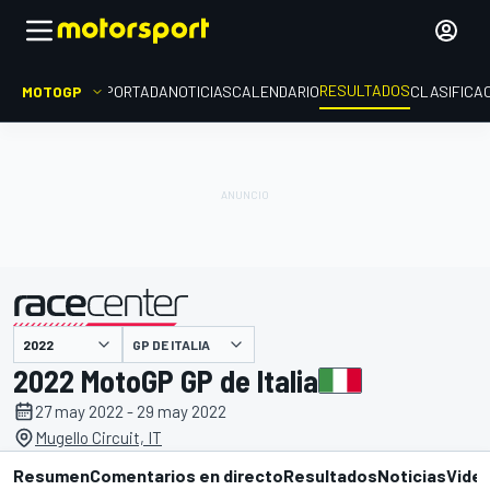
RESULTADOS
MOTOGP
PORTADA
NOTICIAS
CALENDARIO
CLASIFICA
GP DE ITALIA
presentado por
2022 MotoGP GP de Italia
27 may 2022 - 29 may 2022
Mugello Circuit, IT
Resumen
Comentarios en directo
Resultados
Noticias
Vide