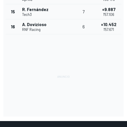
R. Fernández
+9.887
15
7
Tech3
1'57.106
A. Dovizioso
+10.452
16
6
RNF Racing
1'57.671