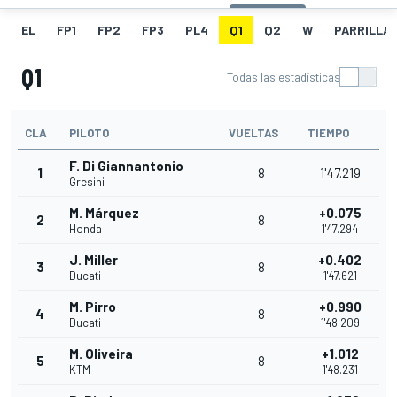
EL
FP1
FP2
FP3
PL4
Q1
Q2
W
PARRILLA
Q1
Todas las estadísticas
CLA
PILOTO
VUELTAS
TIEMPO
F. Di Giannantonio
1
8
1'47.219
Gresini
M. Márquez
+0.075
2
8
Honda
1'47.294
J. Miller
+0.402
3
8
Ducati
1'47.621
M. Pirro
+0.990
4
8
Ducati
1'48.209
M. Oliveira
+1.012
5
8
KTM
1'48.231