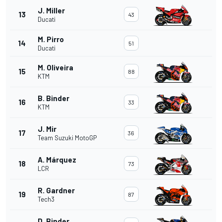
J. Miller
13
43
Ducati
M. Pirro
14
51
Ducati
M. Oliveira
15
88
KTM
B. Binder
16
33
KTM
J. Mir
17
36
Team Suzuki MotoGP
A. Márquez
18
73
LCR
R. Gardner
19
87
Tech3
D. Binder