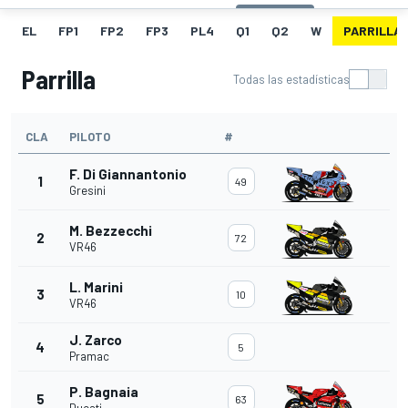
EL
FP1
FP2
FP3
PL4
Q1
Q2
W
PARRILLA
Parrilla
Todas las estadísticas
CLA
PILOTO
#
F. Di Giannantonio
1
49
Gresini
M. Bezzecchi
2
72
VR46
L. Marini
3
10
VR46
J. Zarco
4
5
Pramac
P. Bagnaia
5
63