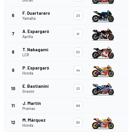
Ducati
F. Quartararo
6
20
Yamaha
A. Espargaró
7
41
Aprilia
T. Nakagami
8
30
LCR
P. Espargaró
9
44
Honda
E. Bastianini
10
23
Gresini
J. Martín
11
89
Pramac
M. Márquez
12
93
Honda