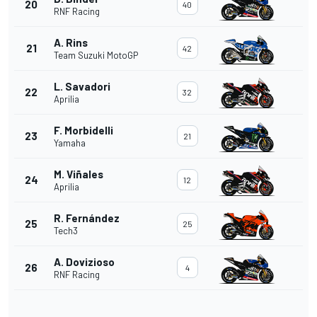
20
40
RNF Racing
A. Rins
21
42
Team Suzuki MotoGP
L. Savadori
22
32
Aprilia
F. Morbidelli
23
21
Yamaha
M. Viñales
24
12
Aprilia
R. Fernández
25
25
Tech3
A. Dovizioso
26
4
RNF Racing