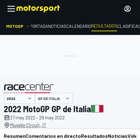
RESULTADOS
MOTOGP
PORTADA
NOTICIAS
CALENDARIO
CLASIFICA
GP DE ITALIA
presentado por
2022 MotoGP GP de Italia
27 may 2022 - 29 may 2022
Mugello Circuit, IT
Resumen
Comentarios en directo
Resultados
Noticias
Vide