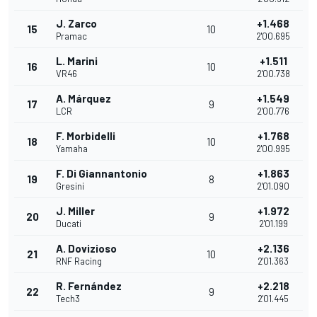
J. Zarco
+1.468
15
10
Pramac
2'00.695
L. Marini
+1.511
16
10
VR46
2'00.738
A. Márquez
+1.549
17
9
LCR
2'00.776
F. Morbidelli
+1.768
18
10
Yamaha
2'00.995
F. Di Giannantonio
+1.863
19
8
Gresini
2'01.090
J. Miller
+1.972
20
9
Ducati
2'01.199
A. Dovizioso
+2.136
21
10
RNF Racing
2'01.363
R. Fernández
+2.218
22
9
Tech3
2'01.445