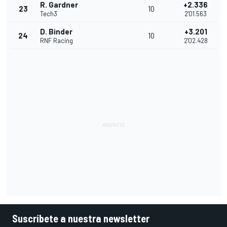
R. Gardner
+2.336
23
10
Tech3
2'01.563
D. Binder
+3.201
24
10
RNF Racing
2'02.428
Suscríbete a nuestra newsletter