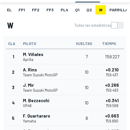
EL
FP1
FP2
FP3
PL4
Q1
Q2
W
PARRILLA
W
Todas las estadísticas
CLA
PILOTO
VUELTAS
TIEMPO
M. Viñales
1
7
1'59.227
Aprilia
A. Rins
+0.210
2
10
Team Suzuki MotoGP
1'59.437
J. Mir
+0.266
3
10
Team Suzuki MotoGP
1'59.493
M. Bezzecchi
+0.341
4
10
VR46
1'59.568
F. Quartararo
+0.663
5
8
Yamaha
1'59.890