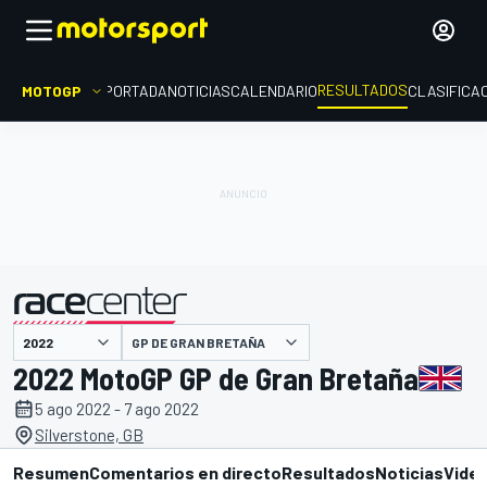
RESULTADOS
MOTOGP
PORTADA
NOTICIAS
CALENDARIO
CLASIFICA
GP DE GRAN BRETAÑA
presentado por
2022 MotoGP GP de Gran Bretaña
5 ago 2022 - 7 ago 2022
Silverstone, GB
Resumen
Comentarios en directo
Resultados
Noticias
Vide