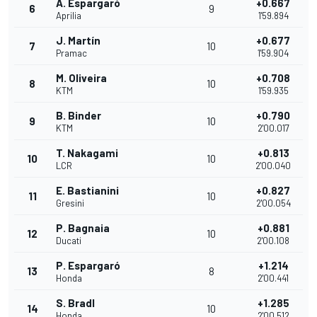
A. Espargaró
+0.667
6
9
Aprilia
1'59.894
J. Martín
+0.677
7
10
Pramac
1'59.904
M. Oliveira
+0.708
8
10
KTM
1'59.935
B. Binder
+0.790
9
10
KTM
2'00.017
T. Nakagami
+0.813
10
10
LCR
2'00.040
E. Bastianini
+0.827
11
10
Gresini
2'00.054
P. Bagnaia
+0.881
12
10
Ducati
2'00.108
P. Espargaró
+1.214
13
8
Honda
2'00.441
S. Bradl
+1.285
14
10
Honda
2'00.512