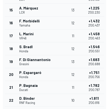
A. Márquez
+1.225
15
13
LCR
2'00.230
F. Morbidelli
+1.432
16
12
Yamaha
2'00.437
L. Marini
+1.458
17
11
VR46
2'00.463
S. Bradl
+1.546
18
12
Honda
2'00.551
F. Di Giannantonio
+1.683
19
13
Gresini
2'00.688
P. Espargaró
+1.751
20
12
Honda
2'00.756
P. Bagnaia
+1.782
21
11
Ducati
2'00.787
D. Binder
+1.811
22
10
RNF Racing
2'00.816