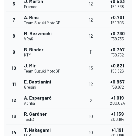
J. Martín
+0.533
6
12
Pramac
1'59.538
A. Rins
+0.701
7
12
Team Suzuki MotoGP
1'59.706
M. Bezzecchi
+0.730
8
12
VR46
1'59.735
B. Binder
+0.747
9
11
KTM
1'59.752
J. Mir
+0.821
10
13
Team Suzuki MotoGP
1'59.826
E. Bastianini
+0.967
11
12
Gresini
1'59.972
A. Espargaró
+1.019
12
2
Aprilia
2'00.024
R. Gardner
+1.159
13
10
Tech3
2'00.164
T. Nakagami
+1.191
14
10
LCR
2'00.196