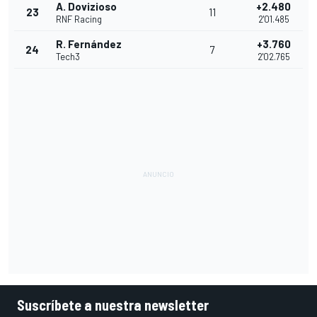
A. Dovizioso
+2.480
23
11
RNF Racing
2'01.485
R. Fernández
+3.760
24
7
Tech3
2'02.765
Suscríbete a nuestra newsletter