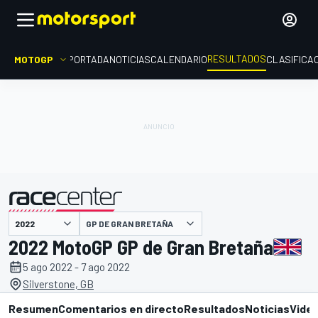
RESULTADOS
MOTOGP
PORTADA
NOTICIAS
CALENDARIO
CLASIFICA
GP DE GRAN BRETAÑA
presentado por
2022 MotoGP GP de Gran Bretaña
5 ago 2022 - 7 ago 2022
Silverstone, GB
Resumen
Comentarios en directo
Resultados
Noticias
Vide