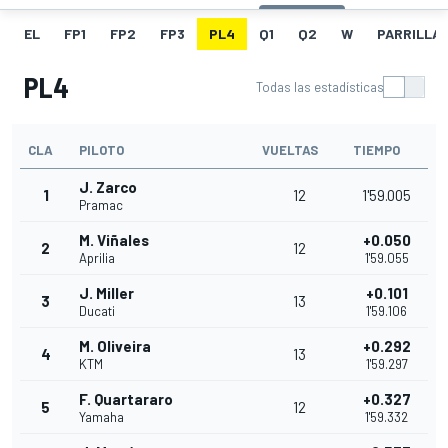
EL
FP1
FP2
FP3
PL4
Q1
Q2
W
PARRILLA
PL4
Todas las estadísticas
CLA
PILOTO
VUELTAS
TIEMPO
J. Zarco
1
12
1'59.005
Pramac
M. Viñales
+0.050
2
12
Aprilia
1'59.055
J. Miller
+0.101
3
13
Ducati
1'59.106
M. Oliveira
+0.292
4
13
KTM
1'59.297
F. Quartararo
+0.327
5
12
Yamaha
1'59.332