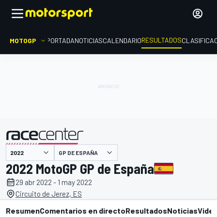
RESULTADOS
MOTOGP
PORTADA
NOTICIAS
CALENDARIO
CLASIFICA
GP DE ESPAÑA
presentado por
2022 MotoGP GP de España
29 abr 2022 - 1 may 2022
Circuito de Jerez, ES
Resumen
Comentarios en directo
Resultados
Noticias
Vide