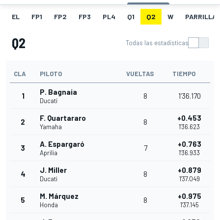
EL
FP1
FP2
FP3
PL4
Q1
Q2
W
PARRILLA
Q2
Todas las estadísticas
CLA
PILOTO
VUELTAS
TIEMPO
P. Bagnaia
1
8
1'36.170
Ducati
F. Quartararo
+0.453
2
8
Yamaha
1'36.623
A. Espargaró
+0.763
3
7
Aprilia
1'36.933
J. Miller
+0.879
4
8
Ducati
1'37.049
M. Márquez
+0.975
5
8
Honda
1'37.145