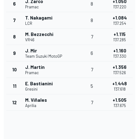
J. Zarco
+1.050
6
8
Pramac
1'37.220
T. Nakagami
+1.084
7
8
LCR
1'37.254
M. Bezzecchi
+1.115
8
7
VR46
1'37.285
J. Mir
+1.160
9
6
Team Suzuki MotoGP
1'37.330
J. Martín
+1.356
10
7
Pramac
1'37.526
E. Bastianini
+1.448
11
5
Gresini
1'37.618
M. Viñales
+1.505
12
7
Aprilia
1'37.675