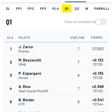
EL
FP1
FP2
FP3
PL4
Q1
Q2
W
PARRILLA
Q1
Todas las estadísticas
CLA
PILOTO
VUELTAS
TIEMPO
J. Zarco
1
7
1'37.003
Pramac
M. Bezzecchi
+0.132
2
7
VR46
1'37.135
P. Espargaró
+0.135
3
8
Honda
1'37.138
A. Rins
+0.398
4
7
Team Suzuki MotoGP
1'37.401
B. Binder
+0.541
5
8
KTM
1'37.544