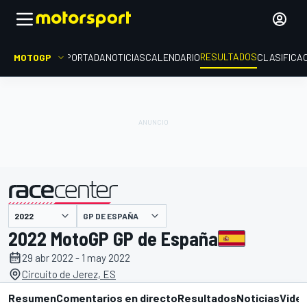
RESULTADOS
MOTOGP
PORTADA
NOTICIAS
CALENDARIO
CLASIFICA
GP DE ESPAÑA
presentado por
2022 MotoGP GP de España
29 abr 2022 - 1 may 2022
Circuito de Jerez, ES
Resumen
Comentarios en directo
Resultados
Noticias
Vide