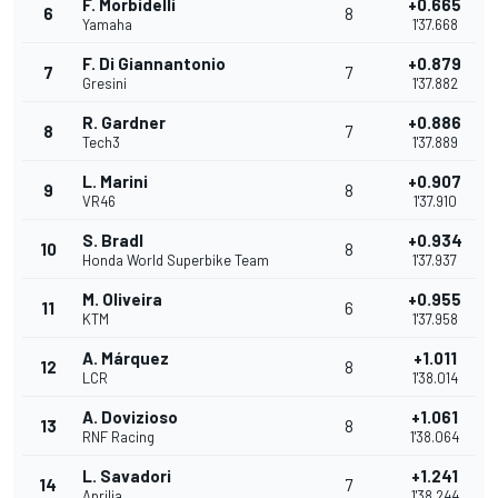
F. Morbidelli
+0.665
6
8
Yamaha
1'37.668
F. Di Giannantonio
+0.879
7
7
Gresini
1'37.882
R. Gardner
+0.886
8
7
Tech3
1'37.889
L. Marini
+0.907
9
8
VR46
1'37.910
S. Bradl
+0.934
10
8
Honda World Superbike Team
1'37.937
M. Oliveira
+0.955
11
6
KTM
1'37.958
A. Márquez
+1.011
12
8
LCR
1'38.014
A. Dovizioso
+1.061
13
8
RNF Racing
1'38.064
L. Savadori
+1.241
14
7
Aprilia
1'38.244