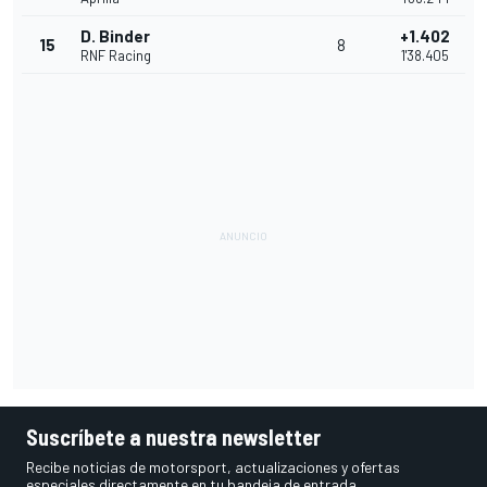
D. Binder
+1.402
15
8
RNF Racing
1'38.405
Suscríbete a nuestra newsletter
Recibe noticias de motorsport, actualizaciones y ofertas
especiales directamente en tu bandeja de entrada.