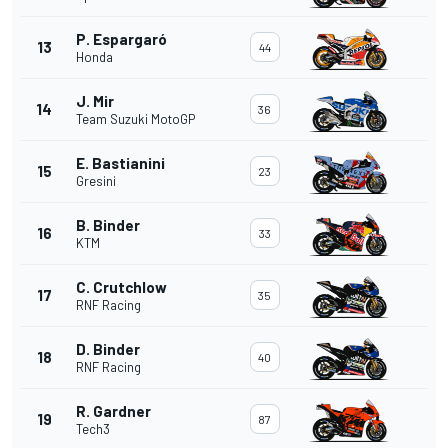
P. Espargaró
13
44
Honda
J. Mir
14
36
Team Suzuki MotoGP
E. Bastianini
15
23
Gresini
B. Binder
16
33
KTM
C. Crutchlow
17
35
RNF Racing
D. Binder
18
40
RNF Racing
R. Gardner
19
87
Tech3