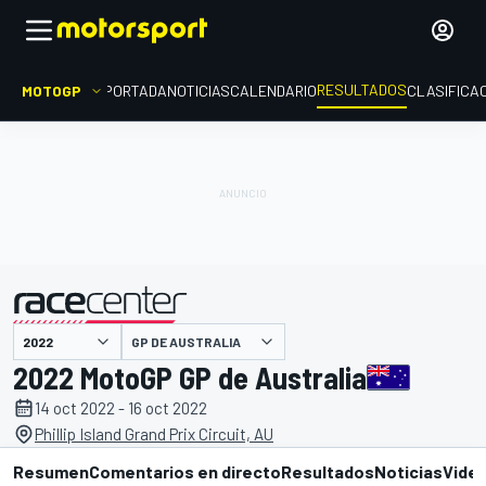
RESULTADOS
MOTOGP
PORTADA
NOTICIAS
CALENDARIO
CLASIFICA
GP DE AUSTRALIA
presentado por
2022 MotoGP GP de Australia
14 oct 2022 - 16 oct 2022
Phillip Island Grand Prix Circuit, AU
Resumen
Comentarios en directo
Resultados
Noticias
Vide