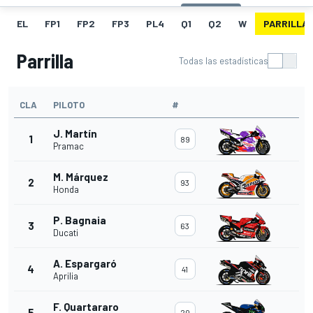
EL
FP1
FP2
FP3
PL4
Q1
Q2
W
PARRILLA
Parrilla
Todas las estadísticas
CLA
PILOTO
#
J. Martín
1
89
Pramac
M. Márquez
2
93
Honda
P. Bagnaia
3
63
Ducati
A. Espargaró
4
41
Aprilia
F. Quartararo
5
20