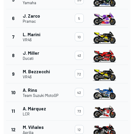
Yamaha
J. Zarco
6
5
Pramac
L. Marini
7
10
VR46
J. Miller
8
43
Ducati
M. Bezzecchi
9
72
VR46
A. Rins
10
42
Team Suzuki MotoGP
A. Márquez
11
73
LCR
M. Viñales
12
12
Aprilia