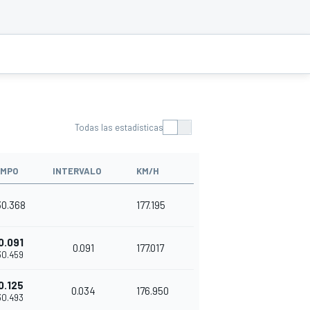
Todas las estadísticas
EMPO
INTERVALO
KM/H
30.368
177.195
0.091
0.091
177.017
'30.459
0.125
0.034
176.950
'30.493