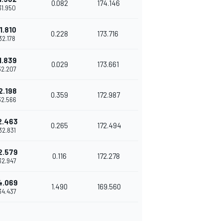
0.082
174.146
'31.950
1.810
0.228
173.716
'32.178
1.839
0.029
173.661
'32.207
2.198
0.359
172.987
'32.566
2.463
0.265
172.494
'32.831
2.579
0.116
172.278
'32.947
4.069
1.490
169.560
'34.437