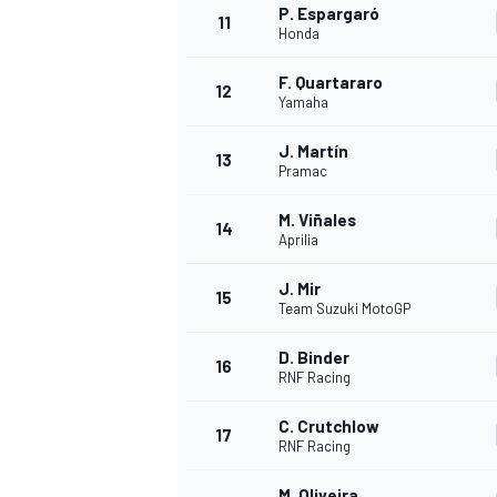
P. Espargaró
11
Honda
F. Quartararo
12
Yamaha
J. Martín
13
Pramac
M. Viñales
14
Aprilia
J. Mir
15
Team Suzuki MotoGP
D. Binder
16
RNF Racing
C. Crutchlow
17
RNF Racing
M. Oliveira