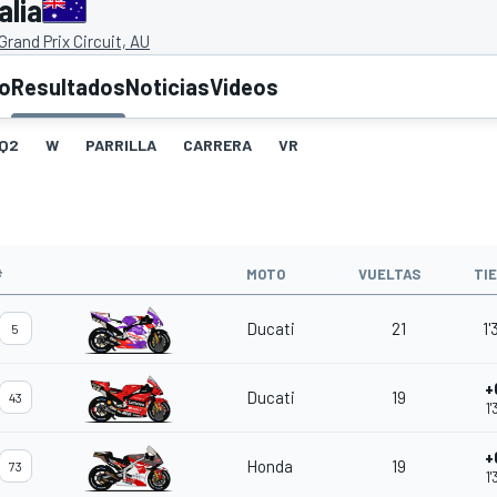
alia
 Grand Prix Circuit, AU
to
Resultados
Noticias
Videos
Q2
W
PARRILLA
CARRERA
VR
#
MOTO
VUELTAS
TI
Ducati
21
1'
5
+
Ducati
19
43
1
+
Honda
19
73
1