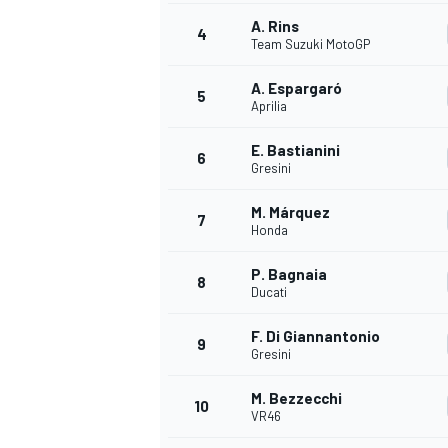
A. Rins
4
Team Suzuki MotoGP
A. Espargaró
5
Aprilia
E. Bastianini
6
Gresini
M. Márquez
7
Honda
P. Bagnaia
8
Ducati
F. Di Giannantonio
9
Gresini
M. Bezzecchi
10
VR46