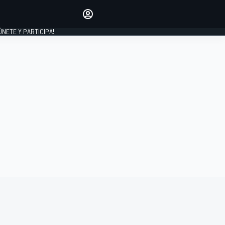
Haz que tu voz se escuche
comentando los artículos
 ÚNETE Y PARTICIPA!
INICIAR SESIÓN
EDICIÓN
ESPAÑA