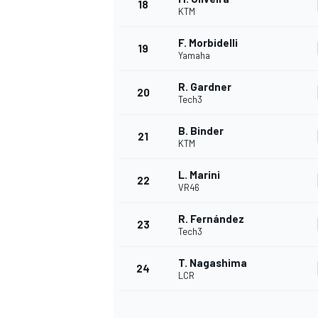
18
KTM
F. Morbidelli
19
Yamaha
R. Gardner
20
Tech3
B. Binder
21
KTM
L. Marini
22
MÁS CATEGORÍAS
VR46
R. Fernández
23
Tech3
T. Nagashima
24
LCR