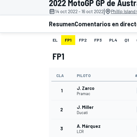
2022 MotoGP GP de Austr
|
14 oct 2022 - 16 oct 2022
Phillip Island
INDYCAR
WRC
Resumen
Comentarios en direc
EL
FP1
FP2
FP3
PL4
Q1
FP1
CLA
PILOTO
J. Zarco
1
Pramac
J. Miller
WEC
FÓRMULA E
2
Ducati
A. Márquez
3
LCR