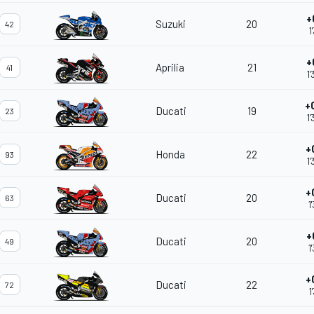
+
Suzuki
20
42
1
+
Aprilia
21
41
1
+
Ducati
19
23
1
+
Honda
22
93
1
+
Ducati
20
63
1
+
Ducati
20
49
1
+
Ducati
22
72
1