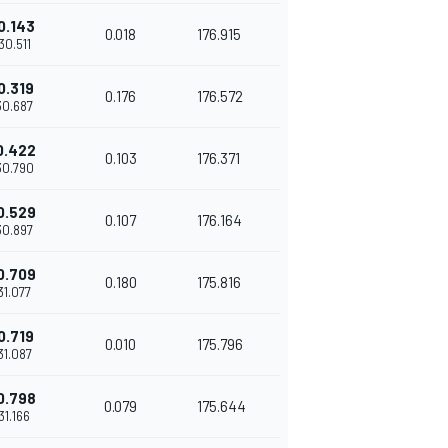
0.143
0.018
176.915
'30.511
0.319
0.176
176.572
'30.687
0.422
0.103
176.371
'30.790
0.529
0.107
176.164
'30.897
0.709
0.180
175.816
'31.077
0.719
0.010
175.796
'31.087
0.798
0.079
175.644
'31.166