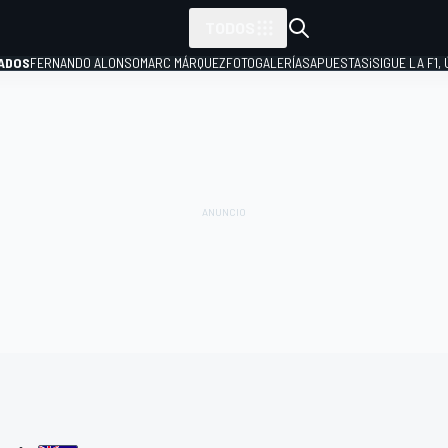
TODOS
ADOS
FERNANDO ALONSO
MARC MÁRQUEZ
FOTOGALERÍAS
APUESTAS
¡SIGUE LA F1,
P