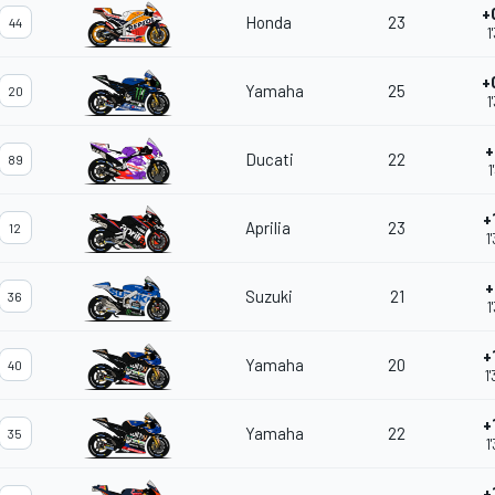
+
Honda
23
44
1
+
Yamaha
25
20
1
+
Ducati
22
89
1
+
Aprilia
23
12
1
+
Suzuki
21
36
1
+
Yamaha
20
40
1
+
Yamaha
22
35
1
+