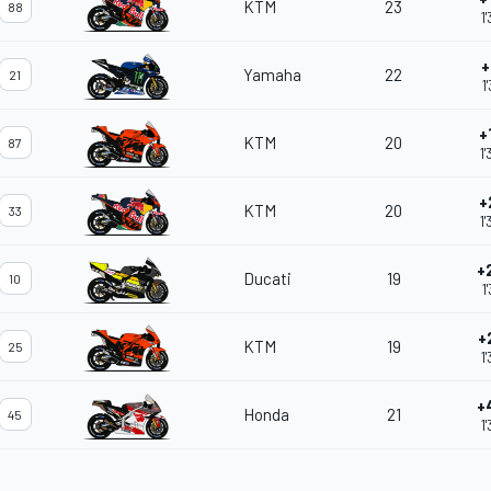
KTM
23
88
1
+
Yamaha
22
21
1
+
KTM
20
87
1
+
KTM
20
33
1
+
Ducati
19
10
1
+
KTM
19
25
1
+
Honda
21
45
1