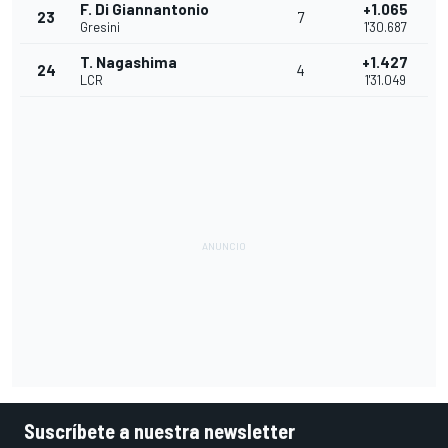
F. Di Giannantonio
+1.065
23
7
Gresini
1'30.687
T. Nagashima
+1.427
24
4
LCR
1'31.049
Suscríbete a nuestra newsletter