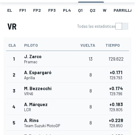
EL
FP1
FP2
FP3
PL4
Q1
Q2
W
PARRILLA
VR
Todas las estadísticas
CLA
PILOTO
VUELTA
TIEMPO
J. Zarco
1
13
1'29.622
Pramac
A. Espargaró
+0.171
2
8
Aprilia
1'29.793
M. Bezzecchi
+0.174
3
8
VR46
1'29.796
A. Márquez
+0.183
4
8
LCR
1'29.805
A. Rins
+0.228
5
8
Team Suzuki MotoGP
1'29.850