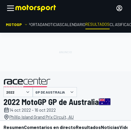
RESULTADOS
MOTOGP
PORTADA
NOTICIAS
CALENDARIO
CLASIFICA
GP DE AUSTRALIA
presentado por
2022 MotoGP GP de Australia
14 oct 2022 - 16 oct 2022
Phillip Island Grand Prix Circuit, AU
Resumen
Comentarios en directo
Resultados
Noticias
Vide