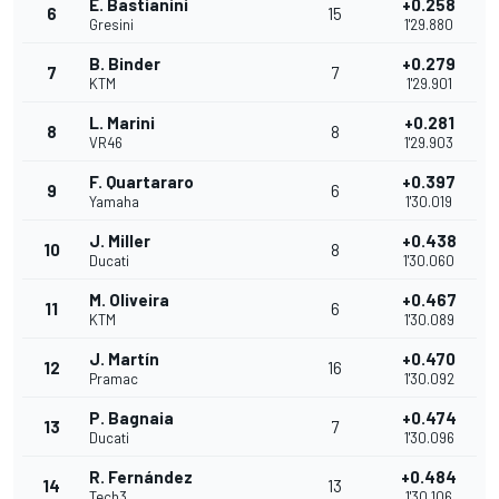
E. Bastianini
+0.258
6
15
Gresini
1'29.880
B. Binder
+0.279
7
7
KTM
1'29.901
L. Marini
+0.281
8
8
VR46
1'29.903
F. Quartararo
+0.397
9
6
Yamaha
1'30.019
J. Miller
+0.438
10
8
Ducati
1'30.060
M. Oliveira
+0.467
11
6
KTM
1'30.089
J. Martín
+0.470
12
16
Pramac
1'30.092
P. Bagnaia
+0.474
13
7
Ducati
1'30.096
R. Fernández
+0.484
14
13
Tech3
1'30.106