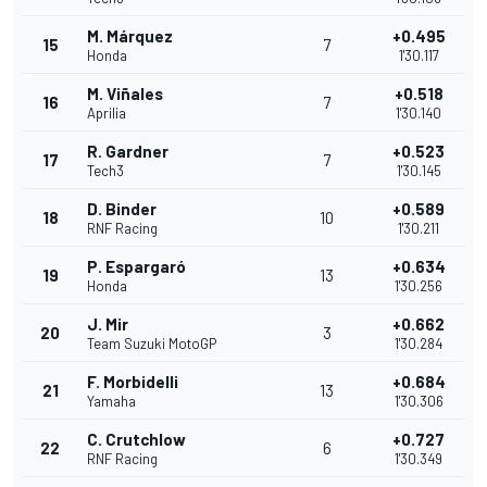
M. Márquez
+0.495
15
7
Honda
1'30.117
M. Viñales
+0.518
16
7
Aprilia
1'30.140
R. Gardner
+0.523
17
7
Tech3
1'30.145
D. Binder
+0.589
18
10
RNF Racing
1'30.211
P. Espargaró
+0.634
19
13
Honda
1'30.256
J. Mir
+0.662
20
3
Team Suzuki MotoGP
1'30.284
F. Morbidelli
+0.684
21
13
Yamaha
1'30.306
C. Crutchlow
+0.727
22
6
RNF Racing
1'30.349