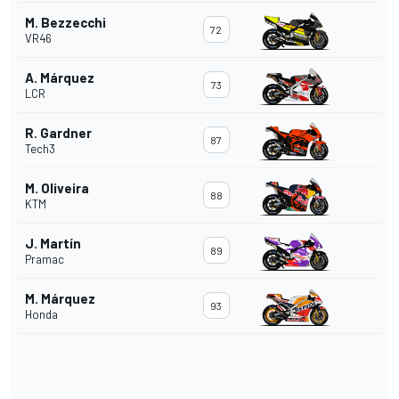
M. Bezzecchi
72
VR46
A. Márquez
73
LCR
R. Gardner
87
Tech3
M. Oliveira
88
KTM
J. Martín
89
Pramac
M. Márquez
93
Honda