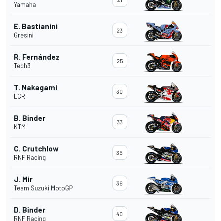
Yamaha
E. Bastianini
23
Gresini
R. Fernández
25
Tech3
T. Nakagami
30
LCR
B. Binder
33
KTM
C. Crutchlow
35
RNF Racing
J. Mir
36
Team Suzuki MotoGP
D. Binder
40
RNF Racing