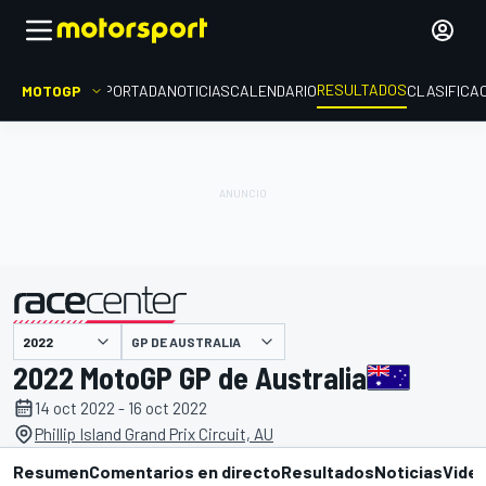
RESULTADOS
MOTOGP
PORTADA
NOTICIAS
CALENDARIO
CLASIFICA
GP DE AUSTRALIA
presentado por
2022 MotoGP GP de Australia
14 oct 2022 - 16 oct 2022
Phillip Island Grand Prix Circuit, AU
Resumen
Comentarios en directo
Resultados
Noticias
Vide