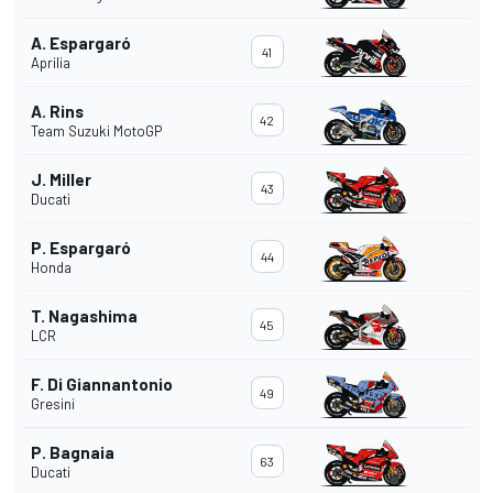
A. Espargaró
41
Aprilia
A. Rins
42
Team Suzuki MotoGP
J. Miller
43
Ducati
P. Espargaró
44
Honda
T. Nagashima
45
LCR
F. Di Giannantonio
49
Gresini
P. Bagnaia
63
Ducati