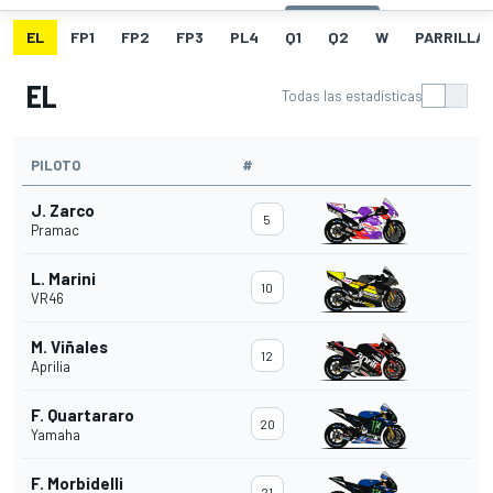
EL
FP1
FP2
FP3
PL4
Q1
Q2
W
PARRILLA
EL
Todas las estadísticas
PILOTO
#
J. Zarco
5
Pramac
L. Marini
10
VR46
M. Viñales
12
Aprilia
F. Quartararo
20
Yamaha
F. Morbidelli
21