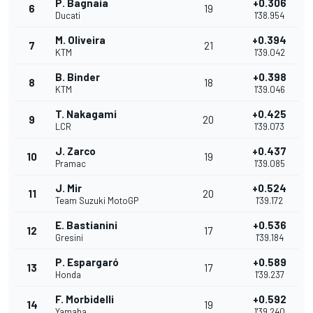
P. Bagnaia
+0.306
6
19
Ducati
1'38.954
M. Oliveira
+0.394
7
21
KTM
1'39.042
B. Binder
+0.398
8
18
KTM
1'39.046
T. Nakagami
+0.425
9
20
LCR
1'39.073
J. Zarco
+0.437
10
19
Pramac
1'39.085
J. Mir
+0.524
11
20
Team Suzuki MotoGP
1'39.172
E. Bastianini
+0.536
12
17
Gresini
1'39.184
P. Espargaró
+0.589
13
17
Honda
1'39.237
F. Morbidelli
+0.592
14
19
Yamaha
1'39.240