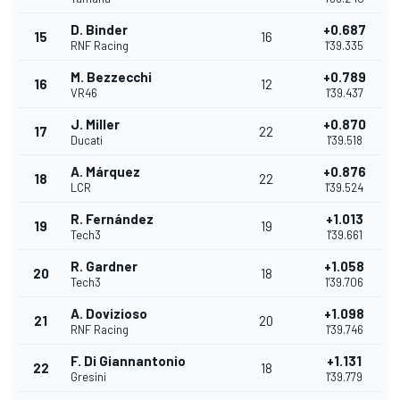
D. Binder
+0.687
15
16
RNF Racing
1'39.335
M. Bezzecchi
+0.789
16
12
VR46
1'39.437
J. Miller
+0.870
17
22
Ducati
1'39.518
A. Márquez
+0.876
18
22
LCR
1'39.524
R. Fernández
+1.013
19
19
Tech3
1'39.661
R. Gardner
+1.058
20
18
Tech3
1'39.706
A. Dovizioso
+1.098
21
20
RNF Racing
1'39.746
F. Di Giannantonio
+1.131
22
18
Gresini
1'39.779