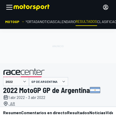
RESULTADOS
MOTOGP
PORTADA
NOTICIAS
CALENDARIO
CLASIFICA
GP DE ARGENTINA
presentado por
2022 MotoGP GP de Argentina
1 abr 2022 - 3 abr 2022
, AR
Resumen
Comentarios en directo
Resultados
Noticias
Vide