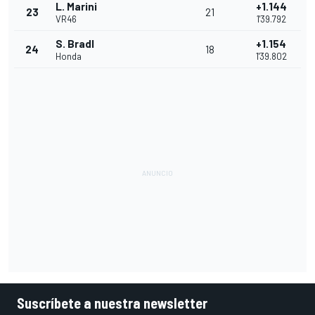
L. Marini
+1.144
23
21
VR46
1'39.792
S. Bradl
+1.154
24
18
Honda
1'39.802
Suscríbete a nuestra newsletter