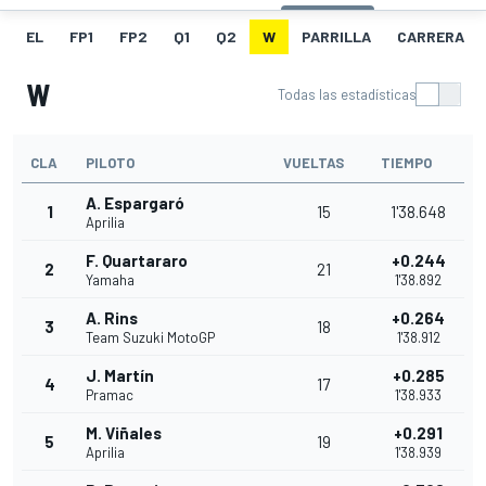
EL
FP1
FP2
Q1
Q2
W
PARRILLA
CARRERA
W
Todas las estadísticas
CLA
PILOTO
VUELTAS
TIEMPO
A. Espargaró
1
15
1'38.648
Aprilia
F. Quartararo
+0.244
2
21
Yamaha
1'38.892
A. Rins
+0.264
3
18
Team Suzuki MotoGP
1'38.912
J. Martín
+0.285
4
17
Pramac
1'38.933
M. Viñales
+0.291
5
19
Aprilia
1'38.939