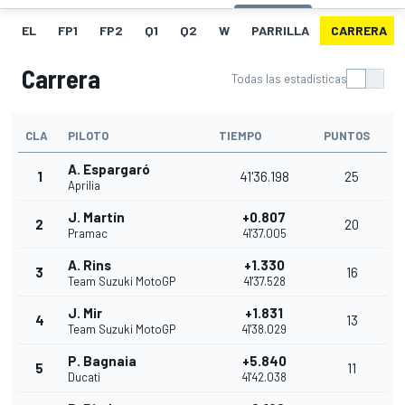
EL
FP1
FP2
Q1
Q2
W
PARRILLA
CARRERA
Carrera
Todas las estadísticas
CLA
PILOTO
TIEMPO
PUNTOS
A. Espargaró
1
41'36.198
25
Aprilia
J. Martín
+0.807
2
20
Pramac
41'37.005
A. Rins
+1.330
3
16
Team Suzuki MotoGP
41'37.528
J. Mir
+1.831
4
13
Team Suzuki MotoGP
41'38.029
P. Bagnaia
+5.840
5
11
Ducati
41'42.038