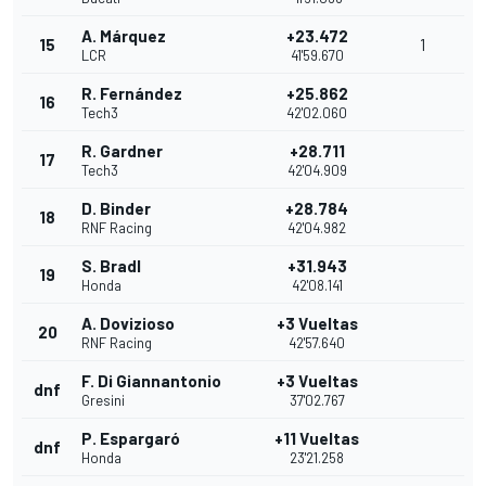
A. Márquez
+23.472
15
1
LCR
41'59.670
R. Fernández
+25.862
16
Tech3
42'02.060
R. Gardner
+28.711
17
Tech3
42'04.909
D. Binder
+28.784
18
RNF Racing
42'04.982
S. Bradl
+31.943
19
Honda
42'08.141
A. Dovizioso
+3 Vueltas
20
RNF Racing
42'57.640
F. Di Giannantonio
+3 Vueltas
dnf
Gresini
37'02.767
P. Espargaró
+11 Vueltas
dnf
Honda
23'21.258