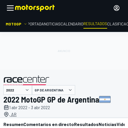
RESULTADOS
MOTOGP
PORTADA
NOTICIAS
CALENDARIO
CLASIFICA
GP DE ARGENTINA
presentado por
2022 MotoGP GP de Argentina
1 abr 2022 - 3 abr 2022
, AR
Resumen
Comentarios en directo
Resultados
Noticias
Vide