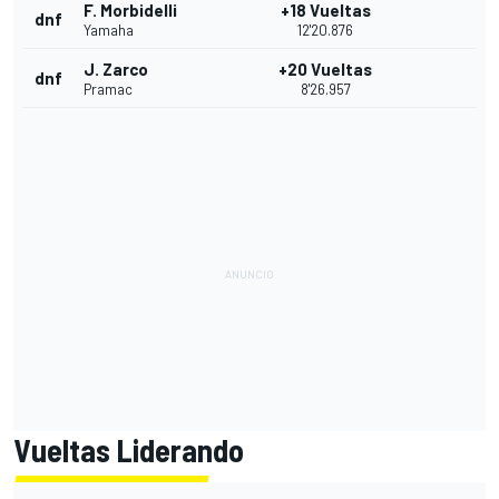
F. Morbidelli
+18 Vueltas
dnf
Yamaha
12'20.876
J. Zarco
+20 Vueltas
dnf
Pramac
8'26.957
Vueltas Liderando