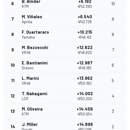
B. Binder
+6.192
6
10
KTM
41'42.390
M. Viñales
+6.540
7
9
Aprilia
41'42.738
F. Quartararo
+10.215
8
8
Yamaha
41'46.413
M. Bezzecchi
+12.622
9
7
VR46
41'48.820
E. Bastianini
+12.987
10
6
Gresini
41'49.185
L. Marini
+13.962
11
5
VR46
41'50.160
T. Nakagami
+14.002
12
4
LCR
41'50.200
M. Oliveira
+14.456
13
3
KTM
41'50.654
J. Miller
+14.898
14
2
Ducati
41'51.096