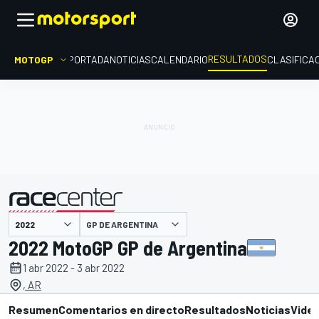
RESULTADOS
MOTOGP
PORTADA
NOTICIAS
CALENDARIO
CLASIFICA
GP DE ARGENTINA
presentado por
2022 MotoGP GP de Argentina
1 abr 2022 - 3 abr 2022
, AR
Resumen
Comentarios en directo
Resultados
Noticias
Vide