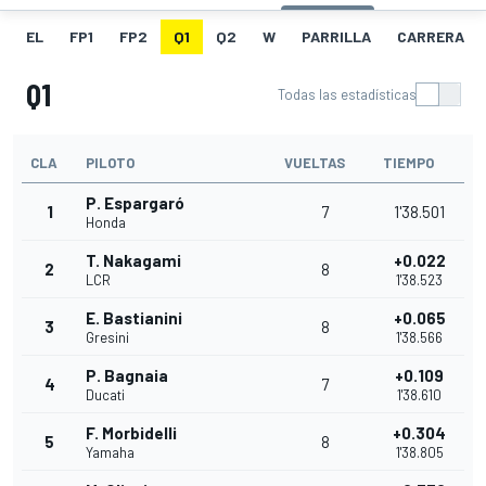
EL
FP1
FP2
Q1
Q2
W
PARRILLA
CARRERA
Q1
Todas las estadísticas
CLA
PILOTO
VUELTAS
TIEMPO
P. Espargaró
1
7
1'38.501
Honda
T. Nakagami
+0.022
2
8
LCR
1'38.523
E. Bastianini
+0.065
3
8
Gresini
1'38.566
P. Bagnaia
+0.109
4
7
Ducati
1'38.610
F. Morbidelli
+0.304
5
8
Yamaha
1'38.805