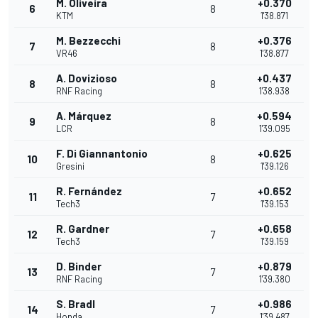
M. Oliveira
+0.370
6
8
KTM
1'38.871
M. Bezzecchi
+0.376
7
8
VR46
1'38.877
A. Dovizioso
+0.437
8
8
RNF Racing
1'38.938
A. Márquez
+0.594
9
8
LCR
1'39.095
F. Di Giannantonio
+0.625
10
8
Gresini
1'39.126
R. Fernández
+0.652
11
7
Tech3
1'39.153
R. Gardner
+0.658
12
7
Tech3
1'39.159
D. Binder
+0.879
13
7
RNF Racing
1'39.380
S. Bradl
+0.986
14
7
Honda
1'39.487