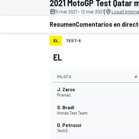
2021 MotoGP Test Qatar 
|
5 mar 2021 - 12 mar 2021
Losail Interna
INDYCAR
WRC
Resumen
Comentarios en direc
EL
TEST-5
EL
PILOTO
#
J. Zarco
Pramac
S. Bradl
WEC
FÓRMULA E
Honda Test Team
D. Petrucci
Tech3