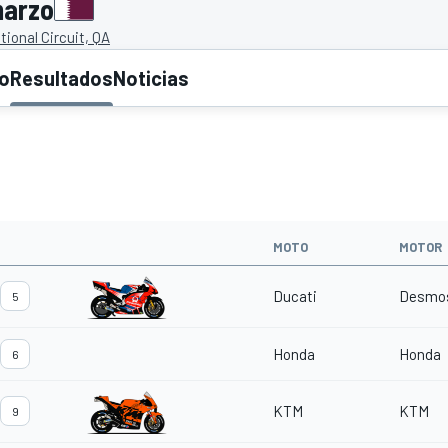
marzo
tional Circuit, QA
to
Resultados
Noticias
MOTO
MOTOR
Ducati
Desmos
5
Honda
Honda
6
KTM
KTM
9