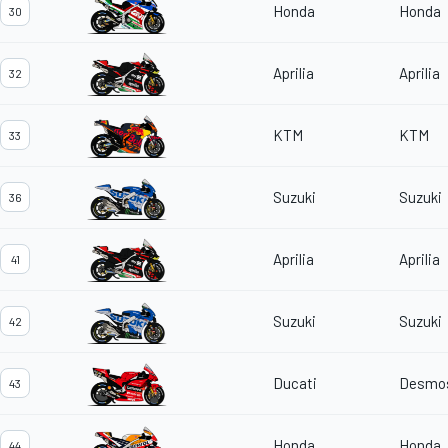
Honda
Honda
30
Aprilia
Aprilia
32
KTM
KTM
33
Suzuki
Suzuki
36
Aprilia
Aprilia
41
Suzuki
Suzuki
42
Ducati
Desmos
43
Honda
Honda
44