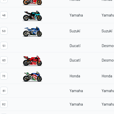
Yamaha
Yamah
46
Suzuki
Suzuki
50
Ducati
Desmos
51
Ducati
Desmos
63
Honda
Honda
73
Yamaha
Yamah
81
Yamaha
Yamah
82