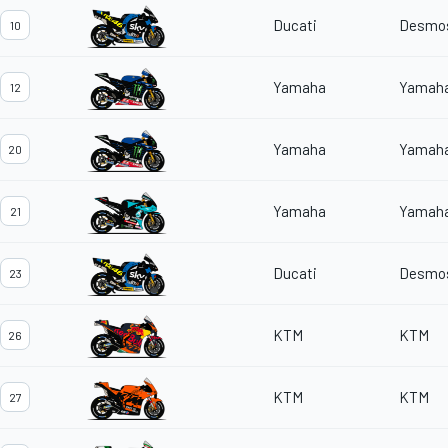
Ducati
Desmos
10
Yamaha
Yamah
12
Yamaha
Yamah
20
Yamaha
Yamah
21
Ducati
Desmos
23
KTM
KTM
26
KTM
KTM
27