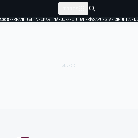
TODOS
ADOS
FERNANDO ALONSO
MARC MÁRQUEZ
FOTOGALERÍAS
APUESTAS
¡SIGUE LA F1,
P