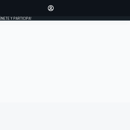
Haz que tu voz se escuche
comentando los artículos
 ÚNETE Y PARTICIPA!
INICIAR SESIÓN
EDICIÓN
ESPAÑA