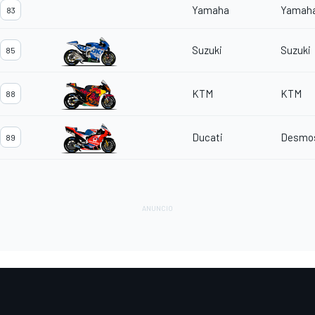
Yamaha
Yamah
83
Suzuki
Suzuki
85
KTM
KTM
88
Ducati
Desmos
89