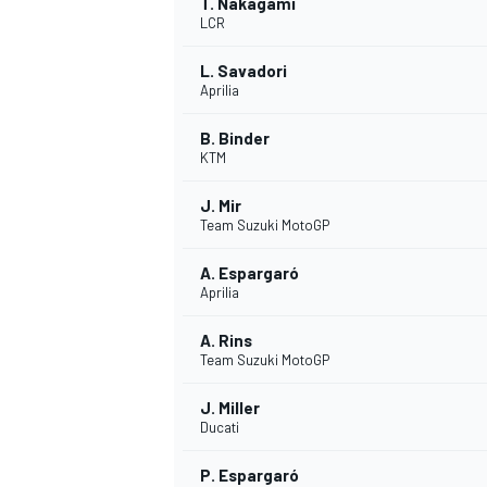
T. Nakagami
LCR
L. Savadori
Aprilia
B. Binder
KTM
J. Mir
Team Suzuki MotoGP
A. Espargaró
Aprilia
A. Rins
Team Suzuki MotoGP
J. Miller
Ducati
P. Espargaró