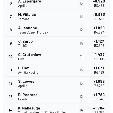
A. Espargaró
+0.920
6
15
Aprilia
1'57.488
M. Viñales
+0.963
7
13
Yamaha
1'57.531
A. Iannone
+1.029
8
12
Team Suzuki MotoGP
1'57.597
J. Zarco
+1.127
9
14
Tech3
1'57.695
C. Crutchlow
+1.437
10
11
LCR
1'58.005
L. Baz
+1.631
11
13
Avintia Racing
1'58.199
S. Lowes
+1.692
12
15
Aprilia
1'58.260
D. Pedrosa
+1.780
13
12
Honda
1'58.348
K. Nakasuga
+1.784
14
14
Yamalube Yamaha Factory Racing
1'58.352