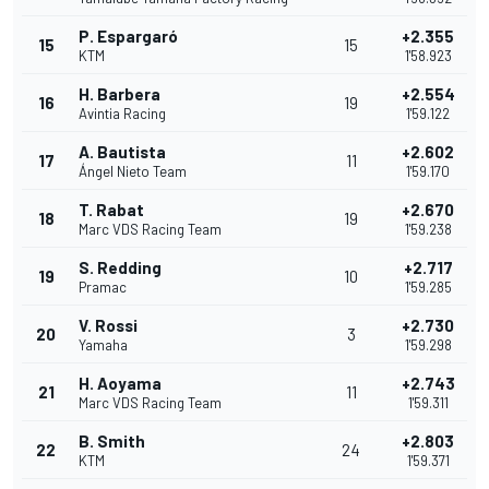
P. Espargaró
+2.355
15
15
KTM
1'58.923
H. Barbera
+2.554
16
19
Avintia Racing
1'59.122
A. Bautista
+2.602
17
11
Ángel Nieto Team
1'59.170
T. Rabat
+2.670
18
19
Marc VDS Racing Team
1'59.238
S. Redding
+2.717
19
10
Pramac
1'59.285
V. Rossi
+2.730
20
3
Yamaha
1'59.298
H. Aoyama
+2.743
21
11
Marc VDS Racing Team
1'59.311
B. Smith
+2.803
22
24
KTM
1'59.371