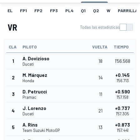
EL
FP1
FP2
FP3
PL4
Q1
Q2
W
PARRILLA
VR
Todas las estadísticas
CLA
PILOTO
VUELTA
TIEMPO
A. Dovizioso
1
18
1'56.568
Ducati
M. Márquez
+0.145
2
14
Honda
1'56.713
D. Petrucci
+0.590
3
11
Pramac
1'57.158
J. Lorenzo
+0.737
4
21
Ducati
1'57.305
A. Rins
+0.873
5
13
Team Suzuki MotoGP
1'57.441