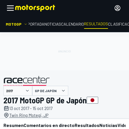
RESULTADOS
MOTOGP
PORTADA
NOTICIAS
CALENDARIO
CLASIFICA
GP DE JAPÓN
presentado por
2017 MotoGP GP de Japón
13 oct 2017 - 15 oct 2017
Twin Ring Motegi, JP
Resumen
Comentarios en directo
Resultados
Noticias
Vide