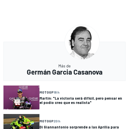
Más de
Germán Garcia Casanova
MOTOGP
18 h
Martin: "La victoria será difícil, pero pensar en
el podio creo que es realista"
MOTOGP
20 h
Di Giannantonio sorprende a las Aprilia para