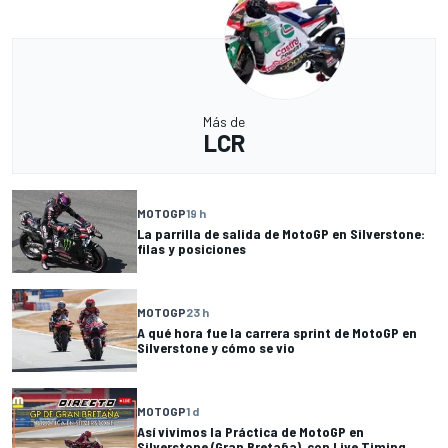
Más de
LCR
MOTOGP
19 h
La parrilla de salida de MotoGP en Silverstone:
filas y posiciones
MOTOGP
23 h
A qué hora fue la carrera sprint de MotoGP en
Silverstone y cómo se vio
MOTOGP
1 d
Así vivimos la Práctica de MotoGP en
Silverstone (Gran Bretaña), con Live Timing