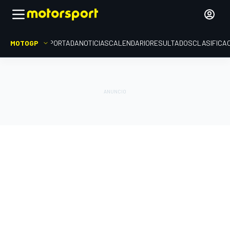
MOTOGP
PORTADA
NOTICIAS
CALENDARIO
RESULTADOS
CLASIFICA