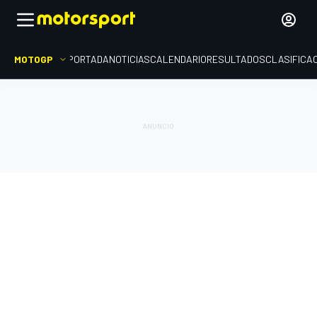
MOTOGP
PORTADA
NOTICIAS
CALENDARIO
RESULTADOS
CLASIFICA