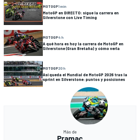
MOTOGP
1 min
MotoGP en DIRECTO: sigue la carrera en
Silverstone con Live Timing
MOTOGP
4 h
A qué hora es hoy la carrera de MotoGP en
Silverstone (Gran Bretaña) y cómo verla
MOTOGP
20 h
Así queda el Mundial de MotoGP 2026 tras la
sprint en Silverstone: puntos y posiciones
Más de
Pramac