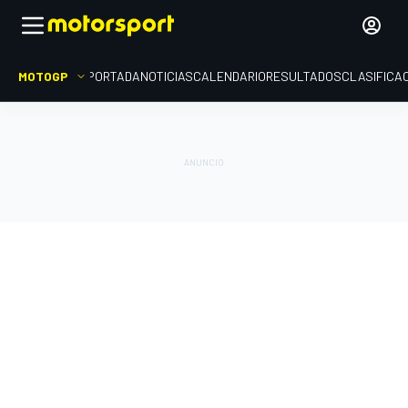
MOTOGP
PORTADA
NOTICIAS
CALENDARIO
RESULTADOS
CLASIFICA