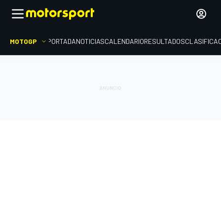
MOTOGP
PORTADA
NOTICIAS
CALENDARIO
RESULTADOS
CLASIFICA