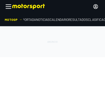
MOTOGP
PORTADA
NOTICIAS
CALENDARIO
RESULTADOS
CLASIFICA