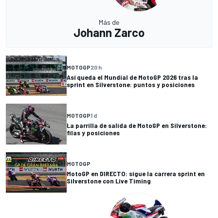
Más de
Johann Zarco
MOTOGP
20 h
Así queda el Mundial de MotoGP 2026 tras la
sprint en Silverstone: puntos y posiciones
MOTOGP
1 d
La parrilla de salida de MotoGP en Silverstone:
filas y posiciones
MOTOGP
MotoGP en DIRECTO: sigue la carrera sprint en
Silverstone con Live Timing