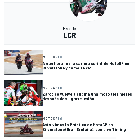
Más de
LCR
MOTOGP
1 d
A qué hora fue la carrera sprint de MotoGP en
Silverstone y cómo se vio
MOTOGP
1 d
Zarco se vuelve a subir a una moto tres meses
después de su grave lesión
MOTOGP
1 d
Así vivimos la Práctica de MotoGP en
Silverstone (Gran Bretaña), con Live Timing