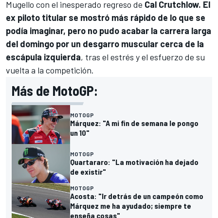
Mugello con el inesperado regreso de
Cal Crutchlow
. El
ex piloto titular se mostró más rápido de lo que se
podía imaginar, pero no pudo acabar la carrera larga
del domingo por un desgarro muscular cerca de la
escápula izquierda
, tras el estrés y el esfuerzo de su
vuelta a la competición.
Más de MotoGP:
MOTOGP
Márquez: "A mi fin de semana le pongo
un 10"
MOTOGP
Quartararo: "La motivación ha dejado
de existir"
MOTOGP
Acosta: "Ir detrás de un campeón como
Márquez me ha ayudado; siempre te
enseña cosas"