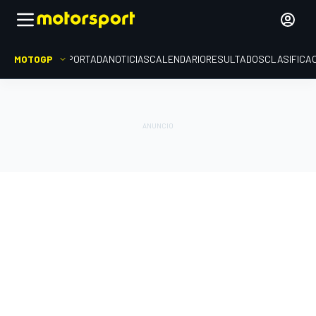
MOTOGP
PORTADA
NOTICIAS
CALENDARIO
RESULTADOS
CLASIFICA