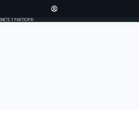
Haz que tu voz se escuche
comentando los artículos
 ÚNETE Y PARTICIPA!
INICIAR SESIÓN
EDICIÓN
ESPAÑA