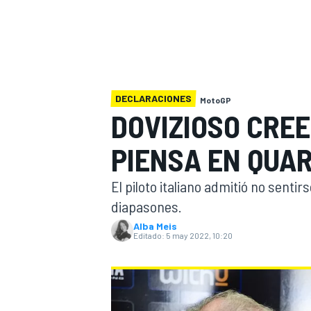
INDYCAR
WRC
DECLARACIONES
MotoGP
DOVIZIOSO CRE
PIENSA EN QUA
El piloto italiano admitió no sentir
diapasones.
Alba Meis
Editado:
5 may 2022, 10:20
WEC
FÓRMULA E