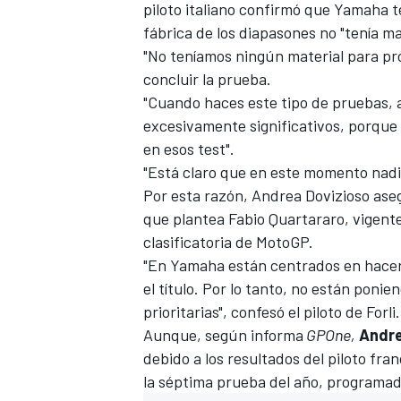
piloto italiano confirmó que Yamaha t
fábrica de los diapasones no "tenía ma
"No teníamos ningún material para prob
concluir la prueba.
"Cuando haces este tipo de pruebas, a
excesivamente significativos, porqu
en esos test".
"Está claro que en este momento nad
Por esta razón, Andrea Dovizioso aseg
que plantea Fabio Quartararo, vigente
MÁS CATEGORÍAS
clasificatoria de MotoGP.
"En Yamaha están centrados en hacer 
el título. Por lo tanto, no están poni
prioritarias", confesó el piloto de Forli.
Aunque, según informa
GPOne,
Andre
debido a los resultados del piloto fra
la séptima prueba del año, programa