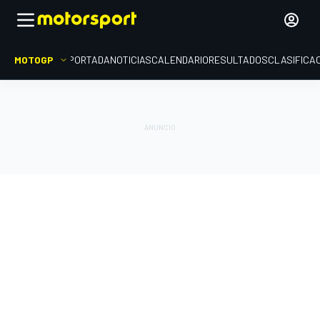
MOTOGP
PORTADA
NOTICIAS
CALENDARIO
RESULTADOS
CLASIFICA