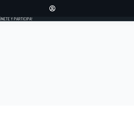
Haz que tu voz se escuche
comentando los artículos
 ÚNETE Y PARTICIPA!
INICIAR SESIÓN
EDICIÓN
ESPAÑA