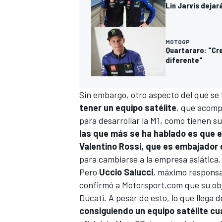
Lin Jarvis dejar
MOTOGP
Quartararo: "Cr
diferente"
Sin embargo, otro aspecto del que s
tener un equipo satélite
, que acompa
para desarrollar la M1, como tienen sus
MÁS CATEGORÍAS
las que más se ha hablado es que e
Valentino Rossi
, que es embajador 
para cambiarse a la empresa asiática.
Pero
Uccio Salucci
, máximo responsa
confirmó a Motorsport.com que su obje
Ducati
. A pesar de esto, lo que lleg
consiguiendo un equipo satélite c