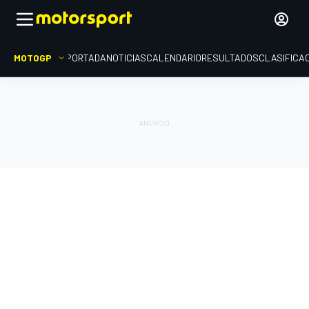
MOTOGP
PORTADA
NOTICIAS
CALENDARIO
RESULTADOS
CLASIFICA