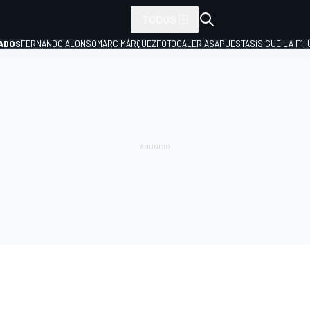
TODOS
ADOS
FERNANDO ALONSO
MARC MÁRQUEZ
FOTOGALERÍAS
APUESTAS
¡SIGUE LA F1,
P