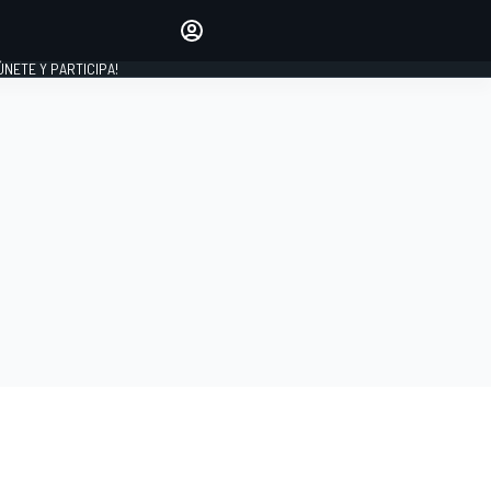
Haz que tu voz se escuche
comentando los artículos
 ÚNETE Y PARTICIPA!
INICIAR SESIÓN
EDICIÓN
ESPAÑA