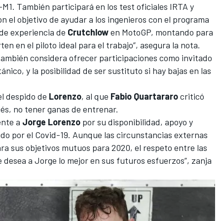
M1. También participará en los test oficiales IRTA y
 el objetivo de ayudar a los ingenieros con el programa
 de experiencia de
Crutchlow
en MotoGP, montando para
ten en el piloto ideal para el trabajo”, asegura la nota.
ambién considera ofrecer participaciones como invitado
nico, y la posibilidad de ser sustituto si hay bajas en las
 el despido de
Lorenzo
, al que
Fabio Quartararo
criticó
cés, no tener ganas de entrenar
.
nte a
Jorge Lorenzo
por su disponibilidad, apoyo y
o por el Covid-19. Aunque las circunstancias externas
ara sus objetivos mutuos para 2020, el respeto entre las
 desea a Jorge lo mejor en sus futuros esfuerzos”, zanja