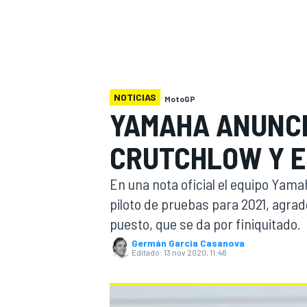
INDYCAR
WRC
NOTICIAS
MotoGP
YAMAHA ANUNCI
CRUTCHLOW Y E
En una nota oficial el equipo Yama
piloto de pruebas para 2021, agra
puesto, que se da por finiquitado.
WEC
FÓRMULA E
Germán Garcia Casanova
Editado:
13 nov 2020, 11:46