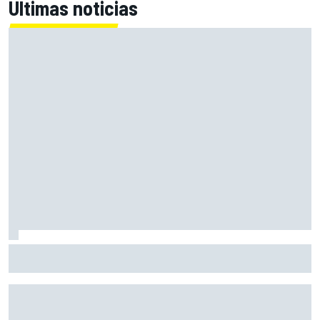
Últimas noticias
El Lamborghini Murciélago definitivo existe: es un SV con
cambio manual