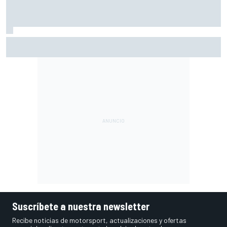
Márquez: "En la tercera vuelta he intentado un arreón y he
visto que ya no tenía neumático"
Suscríbete a nuestra newsletter
Recibe noticias de motorsport, actualizaciones y ofertas