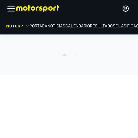
MOTOGP
PORTADA
NOTICIAS
CALENDARIO
RESULTADOS
CLASIFICA