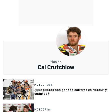
Más de
Cal Crutchlow
MOTOGP
26 d
¿Qué pilotos han ganado carreras en MotoGP y
cuántas?
MOTOGP
1 m