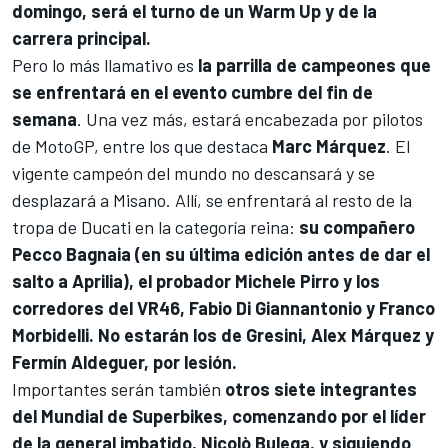
domingo, será el turno de un Warm Up y de la
carrera principal.
Pero lo más llamativo es
la parrilla de campeones que
se enfrentará en el evento cumbre del fin de
semana
. Una vez más, estará encabezada por pilotos
de MotoGP, entre los que destaca
Marc Márquez
. El
vigente campeón del mundo no descansará y se
desplazará a Misano. Allí, se enfrentará al resto de la
tropa de Ducati en la categoría reina:
su compañero
Pecco Bagnaia
(en su última edición antes de dar el
salto a
Aprilia
), el probador
Michele Pirro
y los
corredores del
VR46
,
Fabio Di Giannantonio
y
Franco
Morbidelli
. No estarán los de
Gresini
,
Alex Márquez
y
Fermín Aldeguer
, por lesión.
Importantes serán también
otros siete integrantes
del Mundial de Superbikes, comenzando por el líder
de la general imbatido,
Nicolò Bulega
, y siguiendo