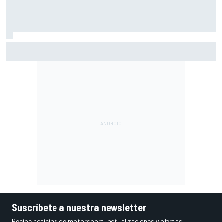
Fittipaldi explica por qué el duelo entre Antonelli y Russell
es bueno para la F1
Suscríbete a nuestra newsletter
Recibe noticias de motorsport, actualizaciones y ofertas