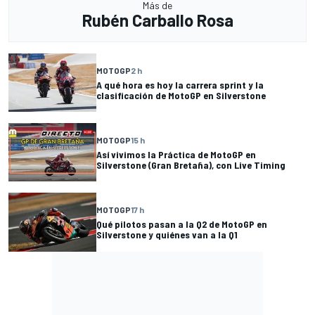
Más de
Rubén Carballo Rosa
MOTOGP
2 h
A qué hora es hoy la carrera sprint y la
clasificación de MotoGP en Silverstone
MOTOGP
15 h
Así vivimos la Práctica de MotoGP en
Silverstone (Gran Bretaña), con Live Timing
MOTOGP
17 h
Qué pilotos pasan a la Q2 de MotoGP en
Silverstone y quiénes van a la Q1