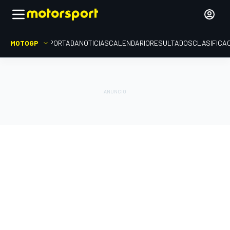
MOTOGP
PORTADA
NOTICIAS
CALENDARIO
RESULTADOS
CLASIFICA