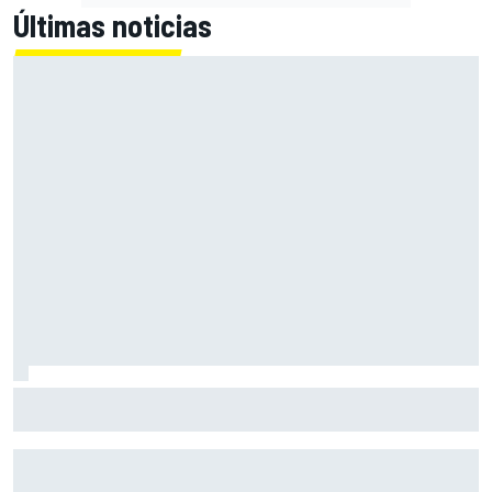
Últimas noticias
MotoGP en DIRECTO: la carrera sprint y clasificación en
Silverstone con Live Timing