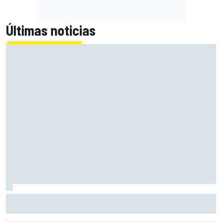
Últimas noticias
MotoGP en DIRECTO: la Práctica de Silverstone (Gran
Bretaña), con Live Timing