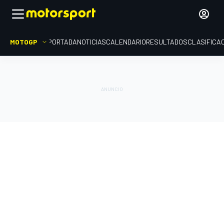
MOTOGP
PORTADA
NOTICIAS
CALENDARIO
RESULTADOS
CLASIFICA