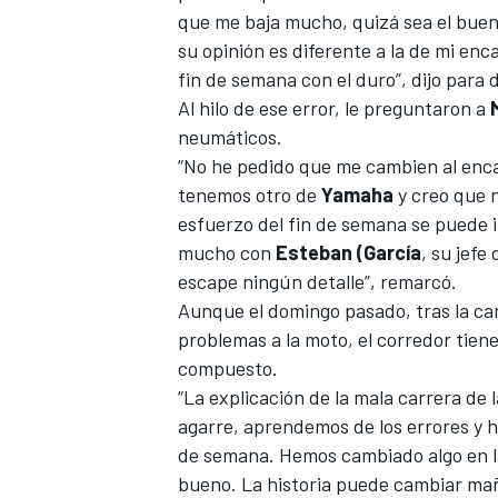
que me baja mucho, quizá sea el bue
su opinión es diferente a la de mi en
fin de semana con el duro”, dijo para 
Al hilo de ese error, le preguntaron a
neumáticos.
“No he pedido que me cambien al enc
tenemos otro de
Yamaha
y creo que n
esfuerzo del fin de semana se puede 
mucho con
Esteban (García
, su jefe
escape ningún detalle”, remarcó.
MÁS CATEGORÍAS
Aunque el domingo pasado, tras la ca
problemas a la moto
, el corredor tien
compuesto.
“La explicación de la mala carrera de 
agarre, aprendemos de los errores y 
de semana. Hemos cambiado algo en la
bueno. La historia puede cambiar mañ