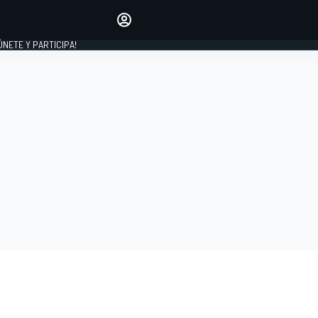
Haz que tu voz se escuche
comentando los artículos
 ÚNETE Y PARTICIPA!
INICIAR SESIÓN
EDICIÓN
ESPAÑA