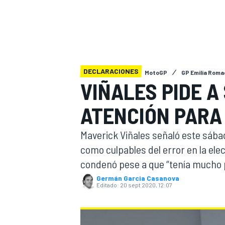
INDYCAR
WRC
DECLARACIONES
MotoGP
GP Emilia Rom
VIÑALES PIDE A
ATENCIÓN PARA
Maverick Viñales señaló este sáb
como culpables del error en la ele
condenó pese a que “tenía mucho p
WEC
FÓRMULA E
Germán Garcia Casanova
Editado:
20 sept 2020, 12:07