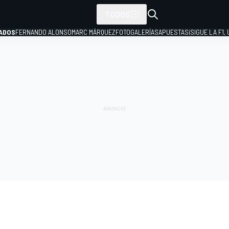
TODOS
ADOS
FERNANDO ALONSO
MARC MÁRQUEZ
FOTOGALERÍAS
APUESTAS
¡SIGUE LA F1,
P